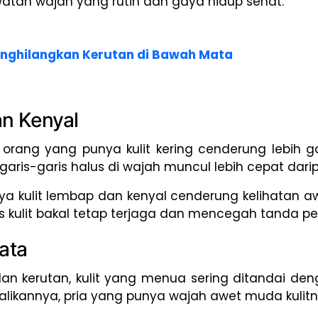
atan wajah yang rutin dan gaya hidup sehat.
nghilangkan Kerutan di Bawah Mata
an Kenyal
 orang yang punya kulit kering cenderung lebih
in garis-garis halus di wajah muncul lebih cepat da
 kulit lembap dan kenyal cenderung kelihatan awet
itas kulit bakal tetap terjaga dan mencegah tanda p
ata
an kerutan, kulit yang menua sering ditandai de
balikannya, pria yang punya wajah awet muda kuli