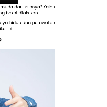
h muda dari usianya? Kalau
g bakal dilakukan.
 gaya hidup dan perawatan
el ini!
?