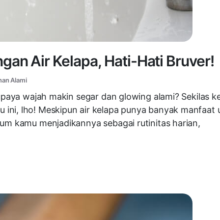
an Air Kelapa, Hati-Hati Bruver!
han Alami
a supaya wajah makin segar dan glowing alami? Sekil
ni, lho! Meskipun air kelapa punya banyak manfaat u
lum kamu menjadikannya sebagai rutinitas harian,