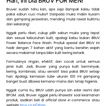
Hari, Ini Dia BRUV FOR MEN!
Bruver sudah tahu kan, apa saja dampak kalau tidak
pakai sabun cuci muka? Daripada muka makin kusam
dan gampang jerawatan, mending mulai rawat kulitmu
dari sekarang!
Nggak perlu ribet, cukup pilih sabun muka yang tepat
dan sesuai kebutuhan kulit, apalagi kalau bukan BRUV
Power Balance Face Wash. Produk spesial dari BRUV ini
hadir dengan 7 bahan aktif yang bantu bersihin wajah
secara maksimal tanpa bikin kulit kering ketarik.
Formulanya ringan, efektif, dan cocok untuk semua
jenis kulit. Jadi, Bruver yang punya kulit berminyak,
kering, kombinasi, atau sensitif bisa pakai BRUV setiap
hari. Apalagi, kemasan
tube
ukuran 100 ml gampang
banget buat dibawa kemana-mana dan tetap higienis.
Nggak cuma itu, BRUV udah punya izin edar resmi dari
BPOM. Jadi, Bruver
nggak
perlu khawatir soal keamanan
produk, asalkan beli di
official store e-commerce
atau
website
bruv.co.id/shop
.