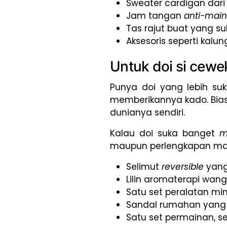
Sweater cardigan dar
Jam tangan
anti-mai
Tas rajut buat yang s
Aksesoris seperti kalu
Untuk doi si cew
Punya doi yang lebih su
memberikannya kado. Bias
dunianya sendiri.
Kalau doi suka banget
m
maupun perlengkapan man
Selimut
reversible
yang
Lilin aromaterapi wang
Satu set peralatan mi
Sandal rumahan yang
Satu set permainan, se