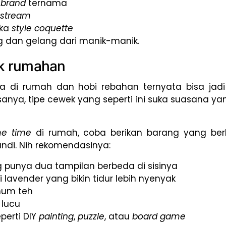
i
brand
ternama
nstream
uka
style coquette
ng dan gelang dari manik-manik.
ek rumahan
ka di rumah dan hobi rebahan ternyata bisa jadi
anya, tipe cewek yang seperti ini suka suasana y
e time
di rumah, coba berikan barang yang b
di. Nih rekomendasinya:
 punya dua tampilan berbeda di sisinya
i lavender yang bikin tidur lebih nyenyak
num teh
 lucu
perti DIY
painting
,
puzzle
, atau
board game