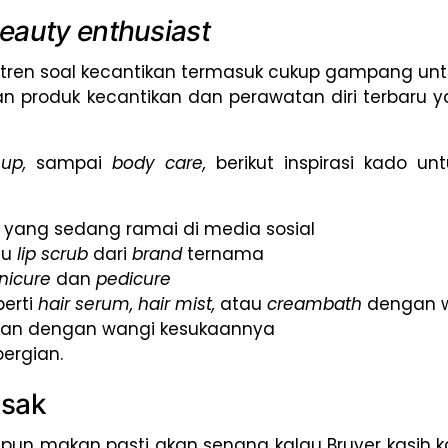
eauty enthusiast
ren soal kecantikan termasuk cukup gampang untuk
 produk kecantikan dan perawatan diri terbaru y
eup,
sampai
body care,
berikut inspirasi kado u
e
yang sedang ramai di media sosial
au
lip scrub
dari
brand
ternama
nicure
dan
pedicure
perti
hair serum, hair mist,
atau
creambath
dengan 
kan dengan wangi kesukaannya
ergian.
asak
pun makan pasti akan senang kalau Bruver kasih 