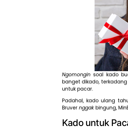
Ngomongin
soal kado b
banget dikado, terkadang 
untuk pacar.
Padahal, kado ulang tah
Bruver
nggak
bingung, Min
Kado untuk Pac