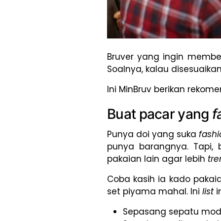
Bruver yang ingin membe
Soalnya, kalau disesuaikan
Ini MinBruv berikan rekom
Buat pacar yang
f
Punya doi yang suka
fash
punya barangnya. Tapi,
pakaian lain agar lebih
tr
Coba kasih ia kado pakaia
set piyama mahal. Ini
list
i
Sepasang sepatu mode