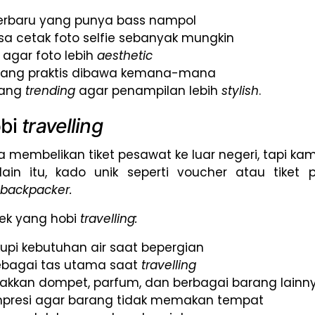
erbaru yang punya bass nampol
bisa cetak foto selfie sebanyak mungkin
e
agar foto lebih
aesthetic
yang praktis dibawa kemana-mana
dang
trending
agar penampilan lebih
stylish
.
obi
travelling
a membelikan tiket pesawat ke luar negeri, tapi 
ain itu, kado unik seperti voucher atau tiket
backpacker.
wek yang hobi
travelling:
pi kebutuhan air saat bepergian
sebagai tas utama saat
travelling
akkan dompet, parfum, dan berbagai barang lainn
mpresi agar barang tidak memakan tempat