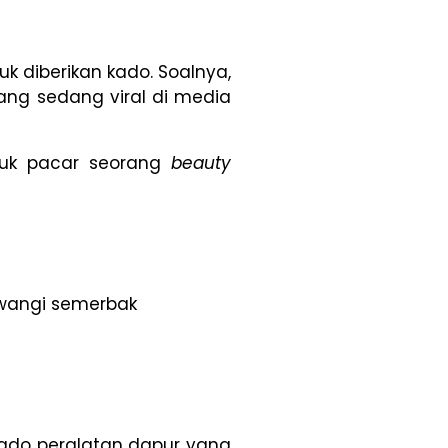
 diberikan kado. Soalnya,
ang sedang viral di media
ntuk pacar seorang
beauty
wangi semerbak
kado peralatan dapur yang