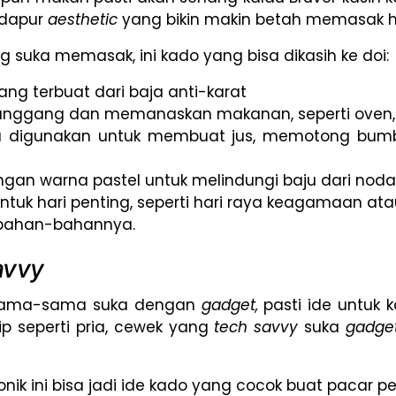
a dapur
aesthetic
yang bikin makin betah memasak h
 suka memasak, ini kado yang bisa dikasih ke doi:
ang terbuat dari baja anti-karat
anggang dan memanaskan makanan, seperti oven
isa digunakan untuk membuat jus, memotong bum
an warna pastel untuk melindungi baju dari noda
 untuk hari penting, seperti hari raya keagamaan 
bahan-bahannya.
avvy
 sama-sama suka dengan
gadget,
pasti ide untuk 
ip seperti pria, cewek yang
tech savvy
suka
gadge
nik ini bisa jadi ide kado yang cocok buat pacar pe