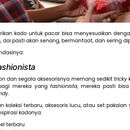
rikan kado untuk pacar bisa menyesuaikan denga
, doi pasti akan senang, bermanfaat, dan sering dip
endasinya:
ashionista
ion
dan segala aksesorisnya memang sedikit
tricky
 bagi mereka yang
fashionista,
mereka pasti bi
endy
.
n koleksi terbaru, aksesoris lucu, atau set pakaia
nspirasi kadonya:
l terbaru