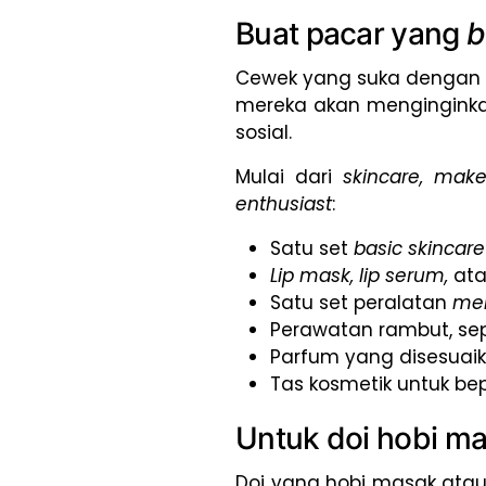
Buat pacar yang
b
Cewek yang suka dengan t
mereka akan menginginkan
sosial.
Mulai dari
skincare, mak
enthusiast
:
Satu set
basic skincar
Lip mask, lip serum,
at
Satu set peralatan
me
Perawatan rambut, se
Parfum yang disesuai
Tas kosmetik untuk bep
Untuk doi hobi m
Doi yang hobi masak atau