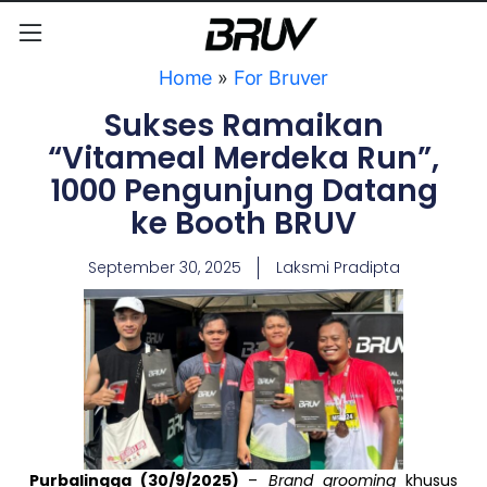
Home
»
For Bruver
Sukses Ramaikan
“Vitameal Merdeka Run”,
1000 Pengunjung Datang
ke Booth BRUV
September 30, 2025
Laksmi Pradipta
Purbalingga (30/9/2025)
–
Brand grooming
khusus