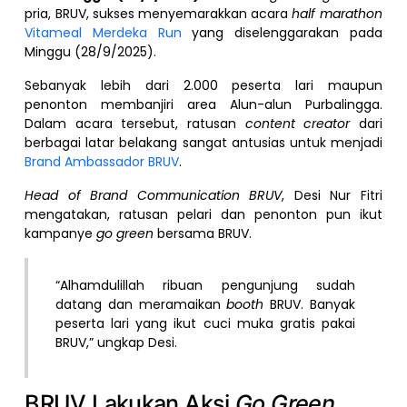
pria, BRUV, sukses menyemarakkan acara
half marathon
Vitameal Merdeka Run
yang diselenggarakan pada
Minggu (28/9/2025).
Sebanyak lebih dari 2.000 peserta lari maupun
penonton membanjiri area Alun-alun Purbalingga.
Dalam acara tersebut, ratusan
content creator
dari
berbagai latar belakang sangat antusias untuk menjadi
Brand Ambassador BRUV
.
Head of Brand Communication BRUV
, Desi Nur Fitri
mengatakan, ratusan pelari dan penonton pun ikut
kampanye
go green
bersama BRUV.
“Alhamdulillah ribuan pengunjung sudah
datang dan meramaikan
booth
BRUV. Banyak
peserta lari yang ikut cuci muka gratis pakai
BRUV,” ungkap Desi.
BRUV Lakukan Aksi
Go Green