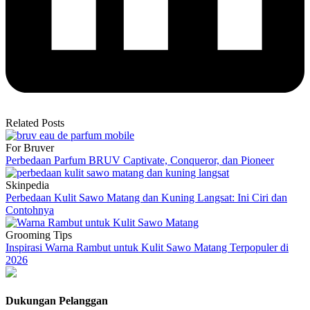
Related Posts
For Bruver
Perbedaan Parfum BRUV Captivate, Conqueror, dan Pioneer
Skinpedia
Perbedaan Kulit Sawo Matang dan Kuning Langsat: Ini Ciri dan
Contohnya
Grooming Tips
Inspirasi Warna Rambut untuk Kulit Sawo Matang Terpopuler di
2026
Dukungan Pelanggan