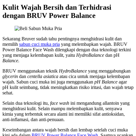
Kulit Wajah Bersih dan Terhidrasi
dengan BRUV Power Balance
Sekarang Bruver sudah tahu pentingnya menghidrasi kulit dan
memilih
sabun cuci muka pria
yang melembapkan wajah. BRUV
Power Balance Face Wash dilengkapi dengan dua teknologi terkini
yang menjaga kelembapan kulit, yaitu
HydroBalance
dan pH
Balance.
BRUV menggunakan teknik
HydroBalance
yang menggabungkan
glycerin
dan
centella asiatica
atau cica untuk menjaga kelembapan
wajah. Sabun cuci muka ini juga menggunakan
pH Balance
agar
pH kulit seimbang, tidak meningkatkan risiko iritasi, dan wajah tetap
sehat.
Selain dua teknologi itu,
face wash
ini mengandung allantoin yang
menghidrasi kulit. Selain mampu melembapkan kulit, senyawa
kimia yang terbentuk secara alami ini memiliki sifat antioksidan,
anti-inflamasi, dan anti-penuaan.
Keseimbangan antara wajah bersih dan lembap setelah cuci muka
kini ada dalam
BRUV Power Balance Face Wash
. Saatnya ucapkan