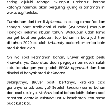
sering dijuluki sebagai “Rumput Harimau” karena
katanya harimau akan berguling-guling di tanaman ini
waktu
lagi
terluka.
Tumbuhan dari famili
Apiaceae
ini sering dimanfaatkan
sebagai obat tradisional di India (Ayurveda) maupun
Tiongkok selama ribuan tahun. Walaupun udah lama
banget buat pengobatan, tapi bahan ini baru jadi tren
di tahun 2020 setelah
K-beauty
berlomba-lomba bikin
produk dari cica.
Oh iya soal keamanan bahan, Bruver enggak perlu
khawatir, ya.
Cica
atau daun pegagan termasuk salah
satu kandungan yang udah BPOM
approved
dan bisa
dipakai di banyak produk
skincare.
Selanjutnya, Bruver pasti bertanya, kira-kira cica
gunanya untuk apa, ya? Setelah
kenalan
sama bahan
dan asal usulnya, MinBruv bakal bahas lebih dalam soal
manfaat
centella asiatica
untuk kesehatan, terutama
buat kulit kita.