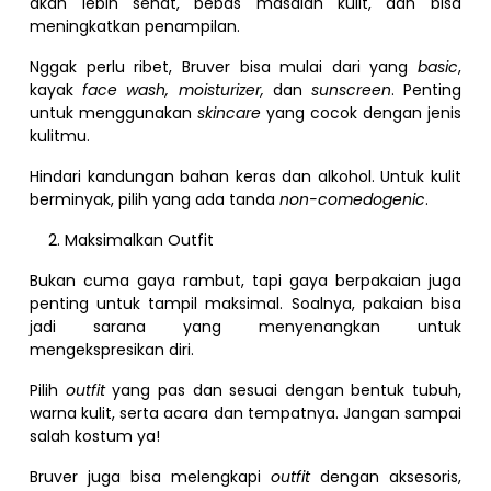
akan lebih sehat, bebas masalah kulit, dan bisa
meningkatkan penampilan.
Nggak perlu ribet, Bruver bisa mulai dari yang
basic
,
kayak
face wash, moisturizer,
dan
sunscreen
. Penting
untuk menggunakan
skincare
yang cocok dengan jenis
kulitmu.
Hindari kandungan bahan keras dan alkohol. Untuk kulit
berminyak, pilih yang ada tanda
non-comedogenic
.
Maksimalkan Outfit
Bukan cuma gaya rambut, tapi gaya berpakaian juga
penting untuk tampil maksimal. Soalnya, pakaian bisa
jadi sarana yang menyenangkan untuk
mengekspresikan diri.
Pilih
outfit
yang pas dan sesuai dengan bentuk tubuh,
warna kulit, serta acara dan tempatnya. Jangan sampai
salah kostum ya!
Bruver juga bisa melengkapi
outfit
dengan aksesoris,