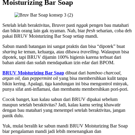
Moisturizing Bar Soap
Setelah lelah beraktivitas, Bruver pasti
nggak
pengen bau matahari
dan bikin orang lain gak nyaman. Nah, biar
fresh
seharian, coba deh
pakai BRUV Moisturizing Bar Soap setiap mandi.
Sabun mandi batangan ini sangat praktis dan bisa “dipotek” buat
sharing
ke teman, keluarga, atau dibawa
travelling.
Walaupun bisa
dipotek, tapi BRUV dijamin 100% higienis karena terbuat dari
bahan alami dan sudah mendapatkan izin edar dari BPOM.
BRUV Moisturizing Bar Soap
dibuat dari
bamboo charcoal,
argan oil,
dan
peppermint oil
yang bisa membersihkan kulit tanpa
bikin kering. Apalagi, tiga kandungan ini bisa mengontrol minyak,
punya sifat anti-inflamasi, dan membantu membersihkan pori-pori.
Cocok banget, kan kalau sabun dari BRUV dipakai sebelum
maupun setelah beraktivitas? Jadi, kalau kamu sering khawatir
dengan bau matahari yang menempel setelah beraktivitas, jangan
panik dulu.
Yuk, mulai beralih ke sabun mandi BRUV Moisturizing Bar Soap
biar pengalaman mandi jadi lebih menenangkan dan