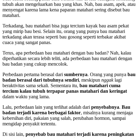
tubuh akan mengeluarkan bau yang khas. Nah, bau asam, apek, atau
menyengat karena lama kena paparan matahari sering disebut bau
matahari.
Terkadang, bau matahari bisa juga tercium kayak bau asam pekat
yang mirip bau besi. Selain itu, orang yang punya bau matahari
terkadang akan terasa seperti bau gosong seperti terbakar akibat
cuaca yang sangat panas.
Terus, apa perbedaan bau matahari dengan bau badan? Nah, kalau
diperhatikan secara lebih teliti, ada perbedaan bau matahari dengan
bau badan yang cukup mencolok.
Perbedaan pertama berasal dari
sumbernya
. Orang yang punya
bau
badan berasal dari tubuhnya sendiri
, meskipun
nggak
lagi
beraktivitas sama sekali. Sementara itu,
bau matahari cuma
tercium kalau tubuh terpapar panas matahari dan keringat
dalam waktu yang lama.
Lalu, perbedaan lain yang terlihat adalah dari
penyebabnya
.
Bau
badan terjadi karena berbagai faktor
, misalnya kurang menjaga
kebersihan diri, pakaian yang salah, perubahan hormon, sampai
mengidap penyakit tertentu.
Di sisi lain,
penyebab bau matahari terjadi karena peningkatan