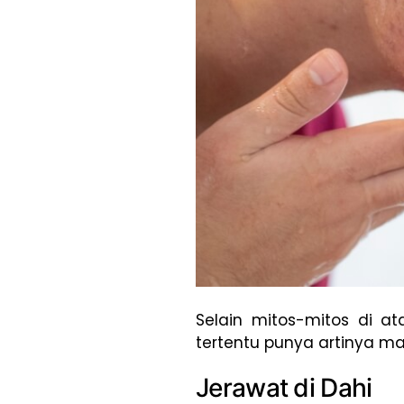
Selain mitos-mitos di a
tertentu punya artinya mas
Jerawat di Dahi