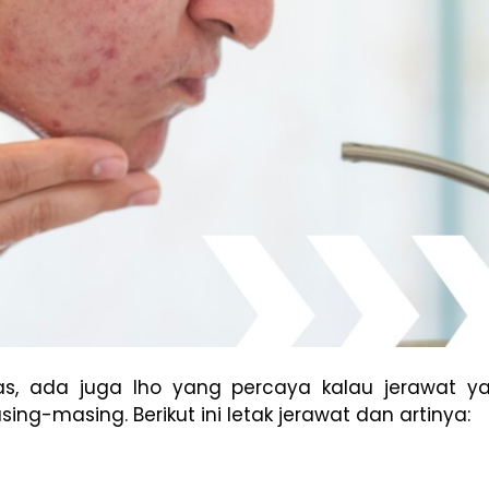
tas, ada juga lho yang percaya kalau jerawat 
ing-masing. Berikut ini letak jerawat dan artinya: