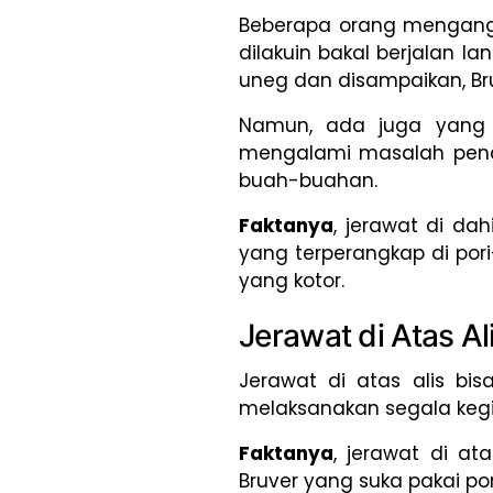
Beberapa orang mengangg
dilakuin bakal berjalan l
uneg dan disampaikan, Br
Namun, ada juga yang 
mengalami masalah penc
buah-buahan.
Faktanya
, jerawat di dah
yang terperangkap di pori-p
yang kotor.
Jerawat di Atas Al
Jerawat di atas alis b
melaksanakan segala keg
Faktanya
, jerawat di a
Bruver yang suka pakai pom