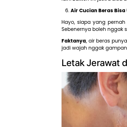
Air Cucian Beras Bisa
Hayo, siapa yang pernah 
Sebenernya boleh nggak s
Faktanya
, air beras puny
jadi wajah nggak gampan
Letak Jerawat d