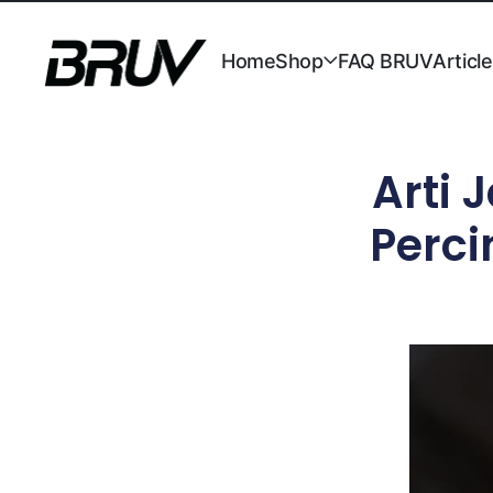
Home
Shop
FAQ BRUV
Articl
Arti 
Perci