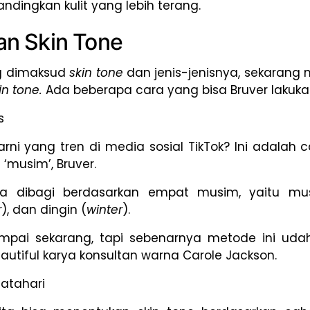
ndingkan kulit yang lebih terang.
n Skin Tone
g dimaksud
skin tone
dan jenis-jenisnya, sekarang 
in tone.
Ada beberapa cara yang bisa Bruver lakukan,
s
warni yang tren di media sosial TikTok? Ini adala
 ‘musim’, Bruver.
nya dibagi berdasarkan empat musim, yaitu mu
r
), dan dingin (
winter
).
mpai sekarang, tapi sebenarnya metode ini uda
eautiful karya konsultan warna Carole Jackson.
atahari