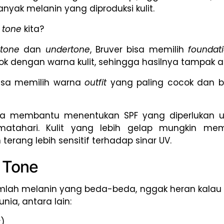
nyak melanin yang diproduksi kulit.
n tone
kita?
 tone
dan
undertone
, Bruver bisa memilih
foundati
k dengan warna kulit, sehingga hasilnya tampak a
bisa memilih warna
outfit
yang paling cocok dan bi
a membantu menentukan SPF yang diperlukan unt
matahari. Kulit yang lebih gelap mungkin meme
 terang lebih sensitif terhadap sinar UV.
n Tone
mlah melanin yang beda-beda, nggak heran kalau 
nia, antara lain:
r)