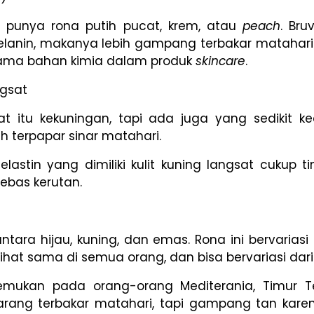
, punya rona putih pucat, krem, atau
peach
. Bru
lanin, makanya lebih gampang terbakar matahari. Se
 sama bahan kimia dalam produk
skincare
.
ngsat
at itu kekuningan, tapi ada juga yang sedikit 
h terpapar sinar matahari.
astin yang dimiliki kulit kuning langsat cukup t
bebas kerutan.
ntara hijau, kuning, dan emas. Rona ini bervariasi
lihat sama di semua orang, dan bisa bervariasi dar
mukan pada orang-orang Mediterania, Timur Te
arang terbakar matahari, tapi gampang tan karen