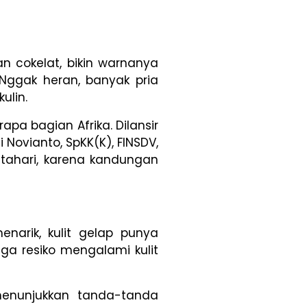
 cokelat, bikin warnanya
. Nggak heran, banyak pria
ulin.
pa bagian Afrika. Dilansir
i Novianto, SpKK(K), FINSDV,
atahari, karena kandungan
enarik, kulit gelap punya
gga resiko mengalami kulit
menunjukkan tanda-tanda