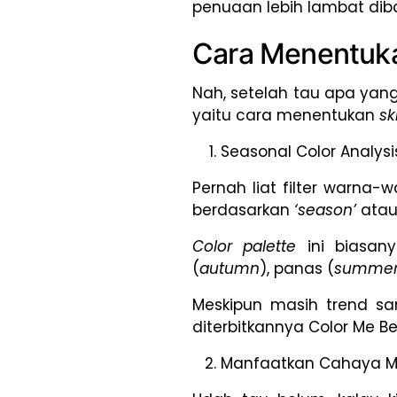
penuaan lebih lambat diba
Cara Menentuka
Nah, setelah tau apa yan
yaitu cara menentukan
sk
Seasonal Color Analysi
Pernah liat filter warna-
berdasarkan
‘season’
atau
Color palette
ini biasa
(
autumn
), panas (
summe
Meskipun masih trend sa
diterbitkannya Color Me B
Manfaatkan Cahaya M