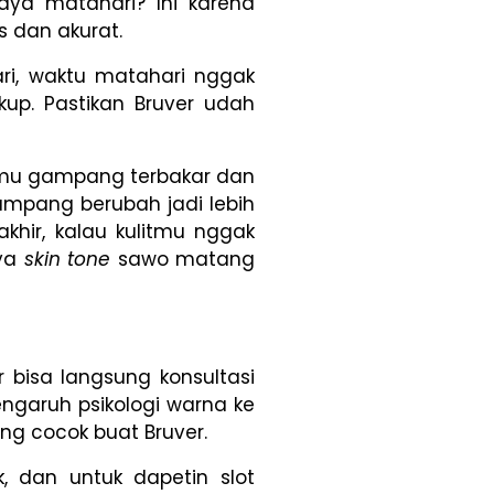
aya matahari? Ini karena
s dan akurat.
ari, waktu matahari nggak
kup. Pastikan Bruver udah
itmu gampang terbakar dan
gampang berubah jadi lebih
khir, kalau kulitmu nggak
ya
skin tone
sawo matang
r bisa langsung konsultasi
engaruh psikologi warna ke
ing cocok buat Bruver.
, dan untuk dapetin slot