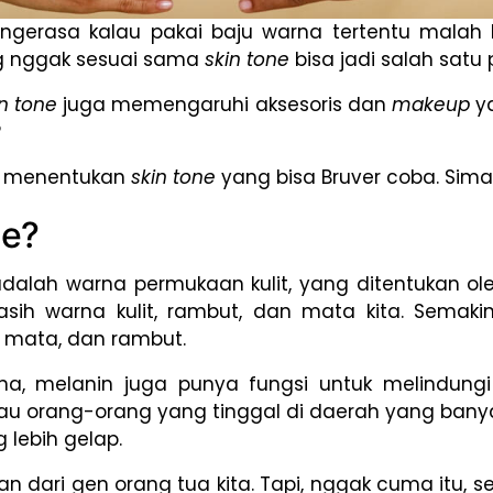
 ngerasa kalau pakai baju warna tertentu malah bi
ng nggak sesuai sama
skin tone
bisa jadi salah sat
in tone
juga memengaruhi aksesoris dan
makeup
y
?
ra menentukan
skin tone
yang bisa Bruver coba. Sima
ne?
dalah warna permukaan kulit, yang ditentukan oleh
ih warna kulit, rambut, dan mata kita. Semakin
, mata, dan rambut.
, melanin juga punya fungsi untuk melindungi ku
au orang-orang yang tinggal di daerah yang banya
 lebih gelap.
n dari gen orang tua kita. Tapi, nggak cuma itu, s