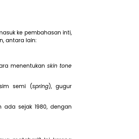
masuk ke pembahasan inti,
 antara lain:
h cara menentukan
skin tone
sim semi (
spring
), gugur
h ada sejak 1980, dengan