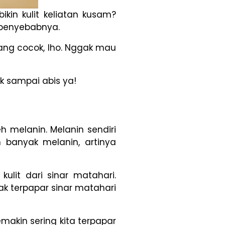
kin kulit keliatan kusam?
u penyebabnya.
ang cocok, lho. Nggak mau
k sampai abis ya!
 melanin. Melanin sendiri
 banyak melanin, artinya
lit dari sinar matahari.
k terpapar sinar matahari
emakin sering kita terpapar