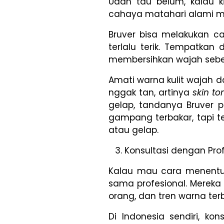
Udah tau belum, kalau k
cahaya matahari alami mem
Bruver bisa melakukan 
terlalu terik. Tempatkan
membersihkan wajah seb
Amati warna kulit wajah 
nggak tan, artinya
skin to
gelap, tandanya Bruver
gampang terbakar, tapi t
atau gelap.
Konsultasi dengan Pro
Kalau mau cara menent
sama profesional. Mereka 
orang, dan tren warna ter
Di Indonesia sendiri, k