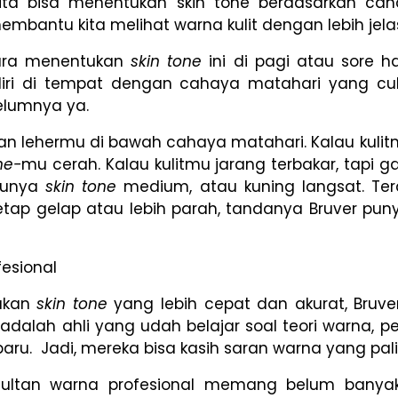
ita bisa menentukan skin tone berdasarkan cah
bantu kita melihat warna kulit dengan lebih jela
cara menentukan
skin tone
ini di pagi atau sore h
 diri di tempat dengan cahaya matahari yang cu
elumnya ya.
dan lehermu di bawah cahaya matahari. Kalau kul
ne-
mu cerah. Kalau kulitmu jarang terbakar, tapi 
 punya
skin tone
medium, atau kuning langsat. Tera
etap gelap atau lebih parah, tandanya Bruver pun
fesional
ukan
skin tone
yang lebih cepat dan akurat, Bruve
adalah ahli yang udah belajar soal teori warna, p
baru. Jadi, mereka bisa kasih saran warna yang pal
onsultan warna profesional memang belum banyak