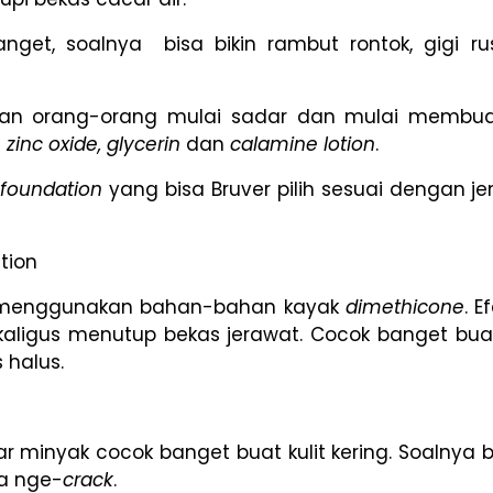
get, soalnya bisa bikin rambut rontok, gigi rus
aan orang-orang mulai sadar dan mulai membu
i
zinc oxide, glycerin
dan
calamine lotion
.
s
foundation
yang bisa Bruver pilih sesuai dengan je
tion
i menggunakan bahan-bahan kayak
dimethicone
. E
ekaligus menutup bekas jerawat. Cocok banget bua
s halus.
 minyak cocok banget buat kulit kering. Soalnya bisa
pa nge-
crack
.