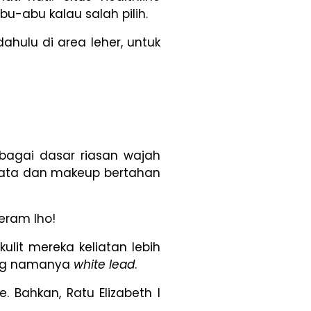
bu-abu kalau salah pilih.
ahulu di area leher, untuk
bagai dasar riasan wajah
erata dan makeup bertahan
eram lho!
lit mereka keliatan lebih
yang namanya
white lead
.
 Bahkan, Ratu Elizabeth I