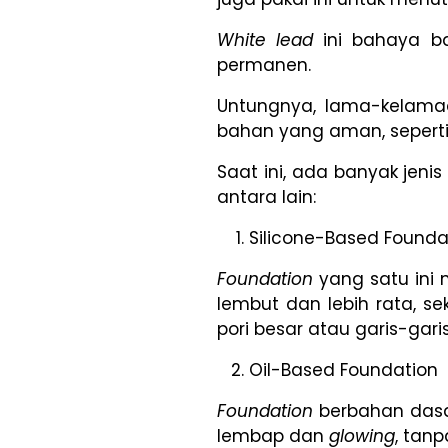
White lead
ini bahaya ban
permanen.
Untungnya, lama-kelam
bahan yang aman, sepert
Saat ini, ada banyak jeni
antara lain:
Silicone-Based Founda
Foundation
yang satu in
lembut dan lebih rata, s
pori besar atau garis-gari
Oil-Based Foundation
Foundation
berbahan dasar
lembap dan
glowing
, tan