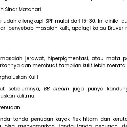
n Sinar Matahari
m
udah dilengkapi SPF mulai dari 15-30. Ini dinilai c
ari penyebab masalah kulit, apalagi kalau Bruver 
 masalah jerawat, hiperpigmentasi, atau mata 
rkannya dan membuat tampilan kulit lebih merata.
haluskan Kulit
but sebelumnya,
BB cream
juga punya kandun
skan kulitmu.
Penuaan
nda-tanda penuaan kayak flek hitam dan keruta
ga bisa menyamarkan tanda-tanda penuaan, 