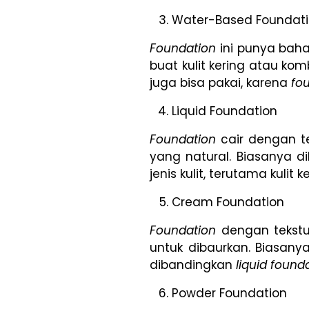
Water-Based Foundat
Foundation
ini punya baha
buat kulit kering atau komb
juga bisa pakai, karena
fo
Liquid Foundation
Foundation
cair dengan t
yang natural. Biasanya d
jenis kulit, terutama kulit 
Cream Foundation
Foundation
dengan tekst
untuk dibaurkan. Biasan
dibandingkan
liquid found
Powder Foundation