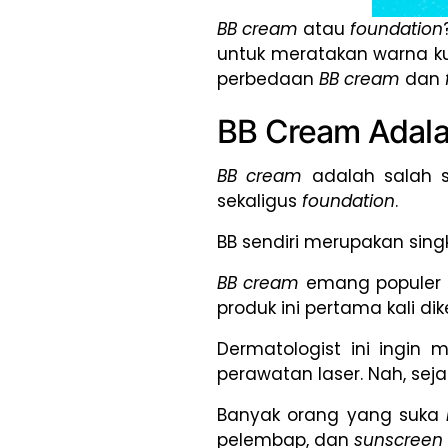
BB cream
atau
foundation
untuk meratakan warna ku
perbedaan
BB cream
dan
BB Cream Adal
BB cream
adalah salah 
sekaligus
foundation
.
BB sendiri merupakan singk
BB cream
emang populer d
produk ini pertama kali d
Dermatologist ini ingin 
perawatan laser. Nah, seja
Banyak orang yang suka
pelembap, dan
sunscreen