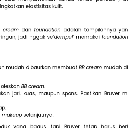
gkatkan elastisitas kulit.
B cream
dan
foundation
adalah tampilannya yang
ringan, jadi nggak se’
dempul
’ memakai
foundatio
 dan mudah dibaurkan membuat
BB cream
mudah diap
, oleskan
BB cream
.
kan jari, kuas, maupun spons. Pastikan Bruver m
ap.
p
makeup
selanjutnya.
uk yang bagus, tapi Bruver tetap harus berhat