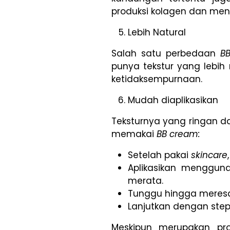
produksi kolagen dan menin
Lebih Natural
Salah satu perbedaan
B
punya tekstur yang lebih 
ketidaksempurnaan.
Mudah diaplikasikan
Teksturnya yang ringan
memakai
BB cream:
Setelah pakai
skincare
Aplikasikan mengguna
merata.
Tunggu hingga meres
Lanjutkan dengan ste
Meskipun merupakan prod