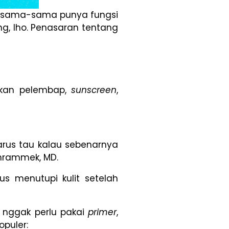
n sama-sama punya fungsi
, lho. Penasaran tentang
dikan pelembap,
sunscreen
,
arus tau kalau sebenarnya
chrammek, MD.
us menutupi kulit setelah
i nggak perlu pakai
primer
,
opuler: