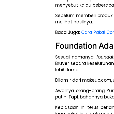
menyebut kalau beberap
Sebelum membeli produk
melihat hasilnya.
Baca Juga:
Cara Pakai Co
Foundation Ada
Sesuai namanya,
founda
Bruver secara keseluruha
lebih lama.
Dilansir dari makeup.com,
Awalnya orang-orang Yuna
putih. Tapi, bahannya bu
Kebiasaan ini terus berl
juga pakai ini untuk menut