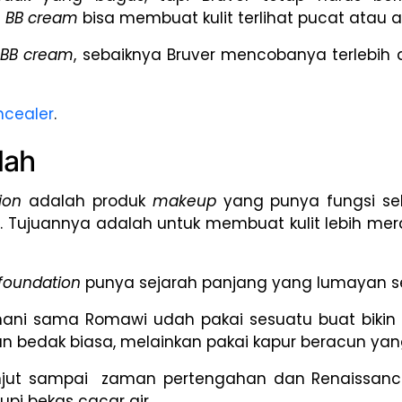
a
BB cream
bisa membuat kulit terlihat pucat atau a
BB cream
, sebaiknya Bruver mencobanya terlebih d
ncealer
.
lah
tion
adalah produk
makeup
yang punya fungsi se
n. Tujuannya adalah untuk membuat kulit lebih m
foundation
punya sejarah panjang yang lumayan s
ni sama Romawi udah pakai sesuatu buat bikin ku
kan bedak biasa, melainkan pakai kapur beracun 
anjut sampai zaman pertengahan dan Renaissance.
upi bekas cacar air.