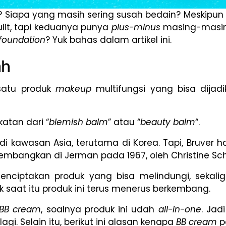
? Siapa yang masih sering susah bedain? Meskipu
lit, tapi keduanya punya
plus-minus
masing-masing
foundation
? Yuk bahas dalam artikel ini.
ah
satu produk
makeup
multifungsi yang bisa dija
atan dari “
blemish balm
” atau “
beauty balm
“.
i kawasan Asia, terutama di Korea. Tapi, Bruver h
ikembangkan di Jerman pada 1967, oleh Christine S
menciptakan produk yang bisa melindungi, sekalig
k saat itu produk ini terus menerus berkembang.
BB cream
, soalnya produk ini udah
all-in-one
. Jad
lagi. Selain itu, berikut ini alasan kenapa
BB cream
p