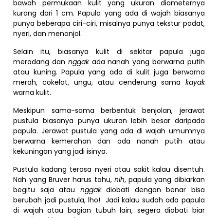
bawah permukaan kulit yang ukuran diameternya
kurang dari 1 cm. Papula yang ada di wajah biasanya
punya beberapa ciri-ciri, misalnya punya tekstur padat,
nyeri, dan menonjol.
Selain itu, biasanya kulit di sekitar papula juga
meradang dan
nggak
ada nanah yang berwarna putih
atau kuning. Papula yang ada di kulit juga berwarna
merah, cokelat, ungu, atau cenderung sama
kayak
warna kulit.
Meskipun sama-sama berbentuk benjolan, jerawat
pustula biasanya punya ukuran lebih besar daripada
papula. Jerawat pustula yang ada di wajah umumnya
berwarna kemerahan dan ada nanah putih atau
kekuningan yang jadi isinya.
Pustula kadang terasa nyeri atau sakit kalau disentuh.
Nah yang Bruver harus tahu,
nih
, papula yang dibiarkan
begitu saja atau
nggak
diobati dengan benar bisa
berubah jadi pustula, lho! Jadi kalau sudah ada papula
di wajah atau bagian tubuh lain, segera diobati biar