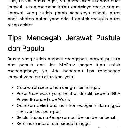
Tapi, Bruver harus ingat, ya, pemakaian
skincare
buat
jerawat cuma mempan kalau kondisinya masih ringan.
Jerawat yang sudah parah sebaiknya diobati pakai
obat-obatan paten yang ada di apotek maupun pakai
resep dokter.
Tips Mencegah Jerawat Pustula
dan Papula
Bruver yang sudah berhasil mengobati jerawat pustula
dan papula dari tips MinBruv jangan lupa untuk
mencegahnya, ya. Ada beberapa tips mencegah
jerawat yang bisa dilakukan, yaitu:
Cuci wajah setiap hari dengan air hangat,
Pakai
face wash
yang lembut di kulit, seperti BRUV
Power Balance Face Wash,
Gunakan pelembap non-komedogenik dan
nggak
menyumbat pori-pori,
Selalu hapus
make up
sampai benar-benar bersih,
Keramas secara rutin setiap minggu,