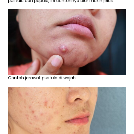
pustula dan papula, ini contohnya biar makin jelas.
Contoh jerawat pustula di wajah