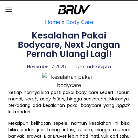
Home
»
Body Care
Kesalahan Pakai
Bodycare, Next Jangan
Pernah Ulangi Lagi!
November 7, 2025
Laksmi Pradipta
Setiap harinya kita pasti pakai
body care
seperti sabun
mandi,
scrub, body lotion,
hingga
sunscreen.
Makanya,
terkadang ada kesalahan pakai
bodycare
yang
nggak
kita sadari.
Meksipun kelihatan sepele, namun kesalahan ini bisa
bikin badan jadi kering, iritasi, kusam, hingga muncul
banyak jerawat. Biar Bruver lebih hati-hati, yuk cari tahu