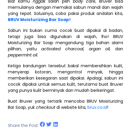
Biar kamu
nggak
salah pilih
body care,
Bruver bisa
memulainya dengan memakai sabun mandi dan wajah
yang tepat. Solusinya, coba pakai produk andalan kita,
BRUV Moisturizing Bar Soap!
Sabun ini bukan cuma cocok buat dipakai di badan,
tetapi juga bisa digunakan di wajah, lho! BRUV
Moisturizing Bar Soap mengandung tiga bahan alami
pilihan, yaitu
activated charcoal, argan oil,
dan
peppermint oil.
Ketiga kandungan tersebut bakal membersihkan kulit,
menyerap kotoran, mengontrol minyak, hingga
memberikan kesegaran saat dipakai. Apalagi, sabun ini
cocok dipakai untuk semua kulit, terutama buat Bruver
yang punya kulit berminyak dan mudah berkeringat.
Buat Bruver yang tertarik mencoba BRUV Moisturizing
Bar Soap, yuk
checkout
di website kita,
bruv.co.id
!
Share the Post: