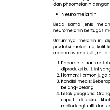
dan pheomelanin dengan
Neuromelanin
Beda sama jenis melan
neuromelanin bertugas men
Umumnya, melanin ini dip
produksi melanin di kuli
macam warna kulit, misal
Paparan sinar matah
diproduksi kulit. Ini yang
Hormon: Hormon juga b
Kondisi medis: Beberapa
belang-belang.
Letak geografis: Oran
seperti di dekat kha
melindungi kulit dari k