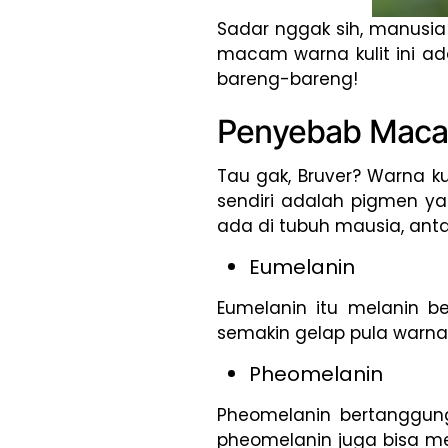
Sadar nggak sih, manusia 
macam warna kulit ini ada
bareng-bareng!
Penyebab Maca
Tau gak, Bruver? Warna ku
sendiri adalah pigmen ya
ada di tubuh mausia, antar
Eumelanin
Eumelanin itu melanin b
semakin gelap pula warna
Pheomelanin
Pheomelanin bertanggun
pheomelanin juga bisa me