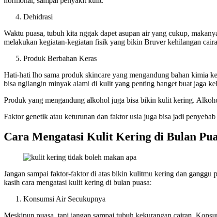
hormonal, sampai penyakit kulit.
Dehidrasi
Waktu puasa, tubuh kita nggak dapet asupan air yang cukup, makanya 
melakukan kegiatan-kegiatan fisik yang bikin Bruver kehilangan caira
Produk Berbahan Keras
Hati-hati lho sama produk skincare yang mengandung bahan kimia kera
bisa ngilangin minyak alami di kulit yang penting banget buat jaga k
Produk yang mengandung alkohol juga bisa bikin kulit kering. Alkohol 
Faktor genetik atau keturunan dan faktor usia juga bisa jadi penyebab 
Cara Mengatasi Kulit Kering di Bulan Pu
Jangan sampai faktor-faktor di atas bikin kulitmu kering dan ganggu
kasih cara mengatasi kulit kering di bulan puasa:
Konsumsi Air Secukupnya
Meskipun puasa, tapi jangan sampai tubuh kekurangan cairan. Konsumsi 