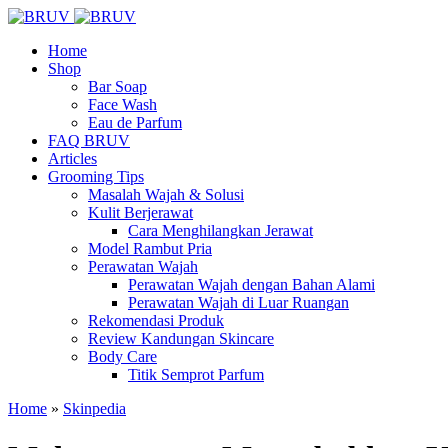
Home
Shop
Bar Soap
Face Wash
Eau de Parfum
FAQ BRUV
Articles
Grooming Tips
Masalah Wajah & Solusi
Kulit Berjerawat
Cara Menghilangkan Jerawat
Model Rambut Pria
Perawatan Wajah
Perawatan Wajah dengan Bahan Alami
Perawatan Wajah di Luar Ruangan
Rekomendasi Produk
Review Kandungan Skincare
Body Care
Titik Semprot Parfum
Home
»
Skinpedia