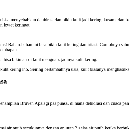
bisa menyebabkan dehidrasi dan bikin kulit jadi kering, kusam, dan ba
n lewat keringat.
s! Bahan-bahan ini bisa bikin kulit kering dan iritasi. Contohnya sa
elembapan.
bisa bikin air di kulit menguap, jadinya kulit kering.
kulit kering lho. Seiring bertambahnya usia, kulit biasanya menghasilka
asa
 penampilan Bruver. Apalagi pas puasa, di mana dehidrasi dan cuaca pa
air putih secukupnya dengan anjuran 2 gelas air putih ketika berbuka, 