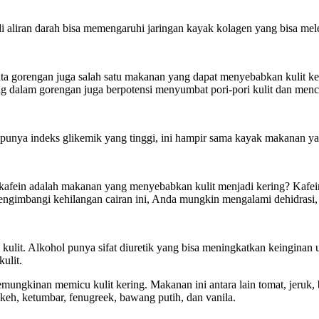
i aliran darah bisa memengaruhi jaringan kayak kolagen yang bisa me
ata gorengan juga salah satu makanan yang dapat menyebabkan kulit 
 dalam gorengan juga berpotensi menyumbat pori-pori kulit dan mence
ta punya indeks glikemik yang tinggi, ini hampir sama kayak makanan 
fein adalah makanan yang menyebabkan kulit menjadi kering? Kafein b
engimbangi kehilangan cairan ini, Anda mungkin mengalami dehidrasi,
t. Alkohol punya sifat diuretik yang bisa meningkatkan keinginan untuk
kulit.
emungkinan memicu kulit kering. Makanan ini antara lain tomat, jeru
keh, ketumbar, fenugreek, bawang putih, dan vanila.