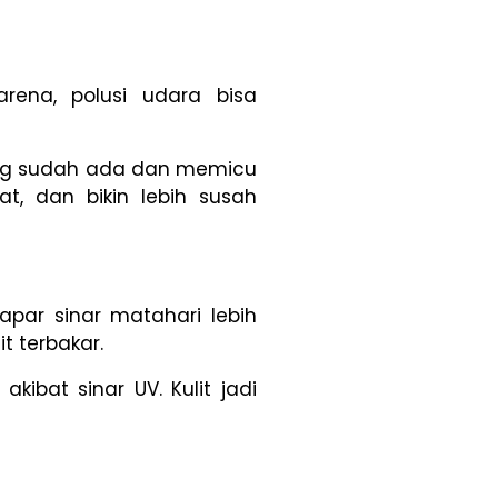
rena, polusi udara bisa
ang sudah ada dan memicu
t, dan bikin lebih susah
papar sinar matahari lebih
lit terbakar.
kibat sinar UV. Kulit jadi