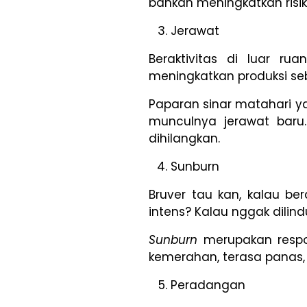
bahkan meningkatkan risik
Jerawat
Beraktivitas di luar r
meningkatkan produksi s
Paparan sinar matahari 
munculnya jerawat baru.
dihilangkan.
Sunburn
Bruver tau kan, kalau ber
intens? Kalau nggak dilin
Sunburn
merupakan respon
kemerahan, terasa panas,
Peradangan