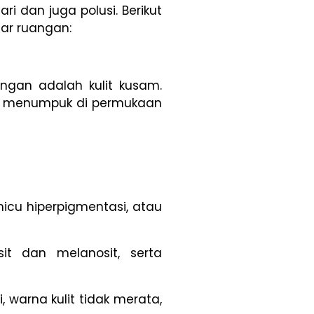
ri dan juga polusi. Berikut
uar ruangan:
angan adalah kulit kusam.
isa menumpuk di permukaan
icu hiperpigmentasi, atau
sit dan melanosit, serta
 warna kulit tidak merata,