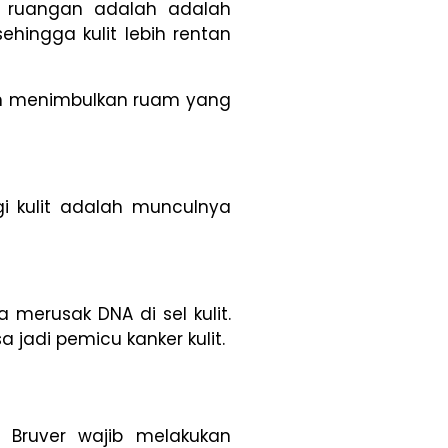
uar ruangan adalah adalah
 sehingga kulit lebih rentan
hkan menimbulkan ruam yang
gi kulit adalah munculnya
 merusak DNA di sel kulit.
a jadi pemicu kanker kulit.
 Bruver wajib melakukan