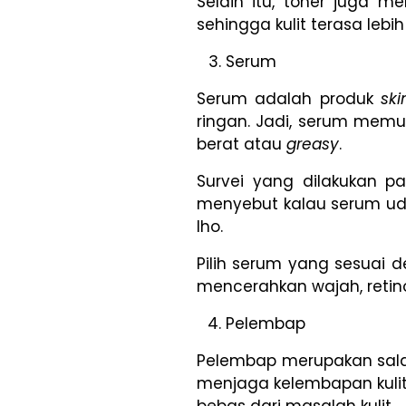
Selain itu, toner juga
sehingga kulit terasa lebi
Serum
Serum adalah produk
sk
ringan. Jadi, serum memu
berat atau
greasy
.
Survei yang dilakukan 
menyebut kalau serum ud
lho.
Pilih serum yang sesuai d
mencerahkan wajah, retin
Pelembap
Pelembap merupakan sal
menjaga kelembapan kulit
bebas dari masalah kulit.