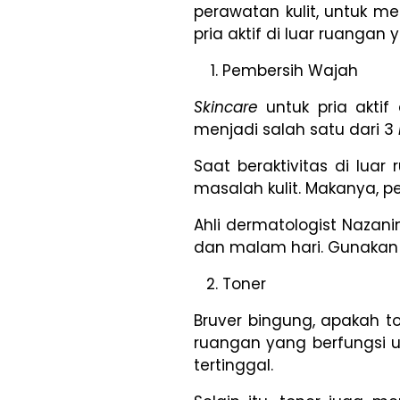
perawatan kulit, untuk m
pria aktif di luar ruangan 
Pembersih Wajah
Skincare
untuk pria akti
menjadi salah satu dari 3
Saat beraktivitas di lua
masalah kulit. Makanya, 
Ahli dermatologist Nazan
dan malam hari. Gunaka
Toner
Bruver bingung, apakah 
ruangan yang berfungsi 
tertinggal.