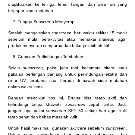
diaplikasikan ke telinga, leher, tangan, dan area lain yang
terpapar sinar matahari.
Tunggu Sunscreen Menyerap
Setelah mengoleskan
sunscreen
, beri waktu sekitar 15 menit
sebelum mulai beraktivitas atau memakai
makeup
agar
produk menyerap sempurna dan bekerja lebih efektif.
Gunakan Perlindungan Tambahan
Selain
sunscreen
, pakai juga topi, kacamata hitam, atau
pakaian berlengan panjang untuk perlindungan ekstra dari
sinar UV, terutama saat berada di bawah sinar matahari
dalam waktu lama.
Dengan mengikuti tips ini, Bruver bisa tetap aktif dan
terlindungi tanpa khawatir
sunscreen
cepat luntur. Jadi,
jangan lupa pakai
sunscreen
SPF 50 setiap hari agar kulit
tetap sehat dan bebas masalah kulit.
Untuk hasil maksimal, gunakan
skincare
sebelum
sunscreen
.
Bukan cuma melindungi, tapi menjaga kebersihan dan