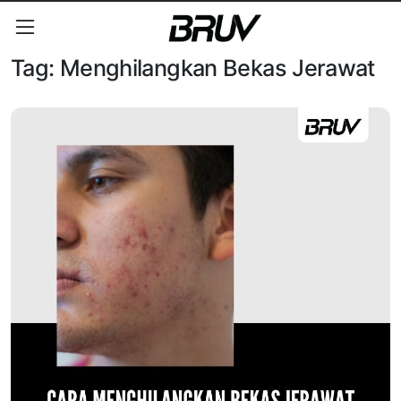
Tag:
Menghilangkan Bekas Jerawat