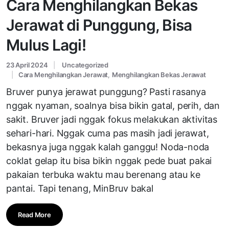
Cara Menghilangkan Bekas
Jerawat di Punggung, Bisa
Mulus Lagi!
23 April 2024
Uncategorized
Cara Menghilangkan Jerawat
,
Menghilangkan Bekas Jerawat
Bruver punya jerawat punggung? Pasti rasanya
nggak nyaman, soalnya bisa bikin gatal, perih, dan
sakit. Bruver jadi nggak fokus melakukan aktivitas
sehari-hari. Nggak cuma pas masih jadi jerawat,
bekasnya juga nggak kalah ganggu! Noda-noda
coklat gelap itu bisa bikin nggak pede buat pakai
pakaian terbuka waktu mau berenang atau ke
pantai. Tapi tenang, MinBruv bakal
Read More