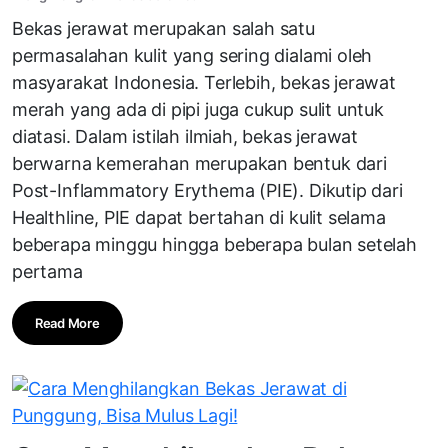
Bekas jerawat merupakan salah satu
permasalahan kulit yang sering dialami oleh
masyarakat Indonesia. Terlebih, bekas jerawat
merah yang ada di pipi juga cukup sulit untuk
diatasi. Dalam istilah ilmiah, bekas jerawat
berwarna kemerahan merupakan bentuk dari
Post-Inflammatory Erythema (PIE). Dikutip dari
Healthline, PIE dapat bertahan di kulit selama
beberapa minggu hingga beberapa bulan setelah
pertama
Read More