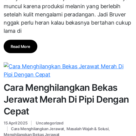
muncul karena produksi melanin yang berlebih
setelah kulit mengalami peradangan. Jadi Bruver
nggak perlu heran kalau bekasnya bertahan cukup
lama di
Read More
Cara Menghilangkan Bekas
Jerawat Merah Di Pipi Dengan
Cepat
15 April 2025
Uncategorized
Cara Menghilangkan Jerawat
,
Masalah Wajah & Solusi
,
Menghilangkan Bekas Jerawat