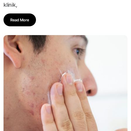
klinik,
Read More