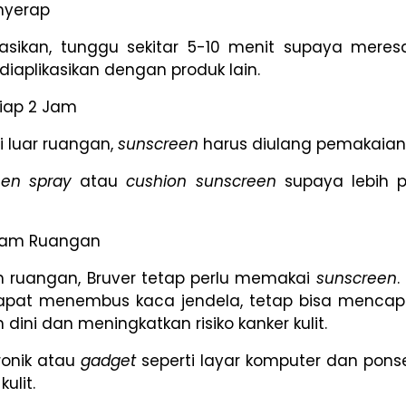
nyerap
ikasikan, tunggu sekitar 5-10 menit supaya mer
aplikasikan dengan produk lain.
iap 2 Jam
di luar ruangan,
sunscreen
harus diulang pemakaiann
een spray
atau
cushion sunscreen
supaya lebih p
alam Ruangan
m ruangan, Bruver tetap perlu memakai
sunscreen
.
 dapat menembus kaca jendela, tetap bisa mencap
dini dan meningkatkan risiko kanker kulit.
tronik atau
gadget
seperti layar komputer dan po
ulit.