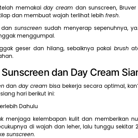
Setelah memakai
day cream
dan sunscreen, Bruver
ilap dan membuat wajah terlihat lebih
fresh
.
dan
sunscreen
sudah menyerap sepenuhnya, ya. 
a nggak menggumpal.
ggak geser dan hilang, sebaiknya pakai
brush
at
ahan.
 Sunscreen dan Day Cream Sia
en
dan
day cream
bisa bekerja secara optimal, kan
siang hari berikut ini:
rlebih Dahulu
uk menjaga kelembapan kulit dan memberikan nutr
ecukupnya di wajah dan leher, lalu tunggu sekita
 ke
sunscreen
.