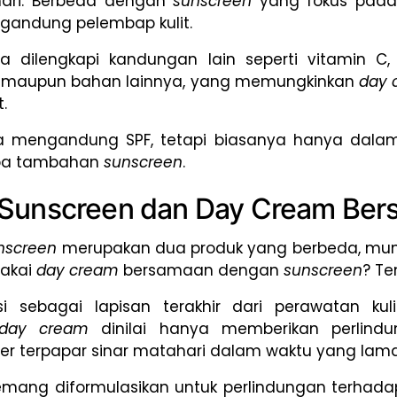
 hari. Berbeda dengan
sunscreen
yang fokus pada
gandung pelembap kulit.
a dilengkapi kandungan lain seperti vitamin C, 
, maupun bahan lainnya, yang memungkinkan
day
.
 mengandung SPF, tetapi biasanya hanya dalam
anpa tambahan
sunscreen
.
 Sunscreen dan Day Cream Be
nscreen
merupakan dua produk yang berbeda, mung
makai
day cream
bersamaan dengan
sunscreen
? Te
 sebagai lapisan terakhir dari perawatan kuli
day cream
dinilai hanya memberikan perlin
uver terpapar sinar matahari dalam waktu yang lama
mang diformulasikan untuk perlindungan terhadap ku