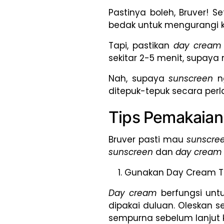
Pastinya boleh, Bruver! 
bedak untuk mengurangi k
Tapi, pastikan
day cream
sekitar 2-5 menit, supay
Nah, supaya
sunscreen
n
ditepuk-tepuk secara perl
Tips Pemakaian
Bruver pasti mau
sunscre
sunscreen
dan
day cream
Gunakan Day Cream Te
Day cream
berfungsi unt
dipakai duluan. Oleskan s
sempurna sebelum lanjut