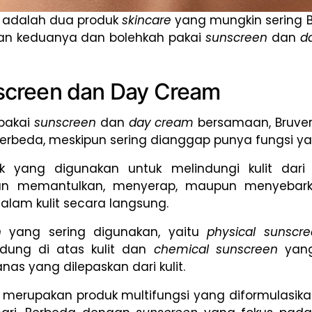
n
adalah dua produk
skincare
yang mungkin sering B
an keduanya dan bolehkah pakai
sunscreen
dan
d
screen dan Day Cream
pakai
sunscreen
dan
day cream
bersamaan, Bruver
erbeda, meskipun sering dianggap punya fungsi y
k yang digunakan untuk melindungi kulit dari 
an memantulkan, menyerap, maupun menyebarka
dalam kulit secara langsung.
en
yang sering digunakan, yaitu
physical sunscr
dung di atas kulit dan
chemical sunscreen
yang
s yang dilepaskan dari kulit.
merupakan produk multifungsi yang diformulasik