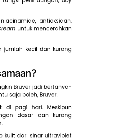
 fungsi perlindungan,
day
niacinamide, antioksidan,
 cream
untuk mencerahkan
 jumlah kecil dan kurang
rsamaan?
kin Bruver jadi bertanya-
ntu saja boleh, Bruver.
t di pagi hari. Meskipun
dungan dasar dan kurang
.
lit dari sinar ultraviolet