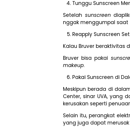
Tunggu Sunscreen Me
Setelah
sunscreen
diapl
nggak menggumpal saat di
Reapply Sunscreen Set
Kalau Bruver beraktivitas 
Bruver bisa pakai
sunscr
makeup
.
Pakai Sunscreen di D
Meskipun berada di dala
Center, sinar UVA, yang
kerusakan seperti penuaan 
Selain itu, perangkat elek
yang juga dapat merusak k