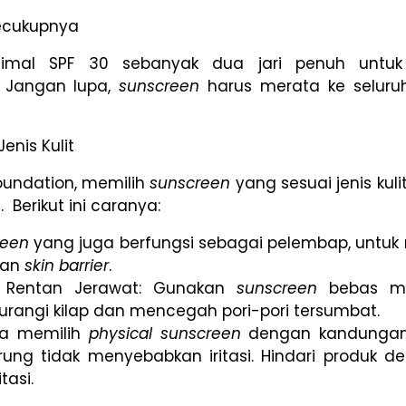
ecukupnya
nimal SPF 30 sebanyak dua jari penuh untu
. Jangan lupa,
sunscreen
harus merata ke seluru
enis Kulit
Foundation, memilih
sunscreen
yang sesuai jenis kul
s. Berikut ini caranya:
reen
yang juga berfungsi sebagai pelembap, untuk
san
skin barrier
.
u Rentan Jerawat: Gunakan
sunscreen
bebas m
rangi kilap dan mencegah pori-pori tersumbat.
nya memilih
physical sunscreen
dengan kandung
rung tidak menyebabkan iritasi. Hindari produk
tasi.