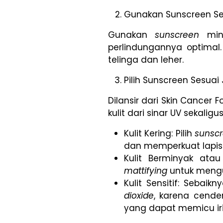
Gunakan Sunscreen S
Gunakan
sunscreen
mi
perlindungannya optimal
telinga dan leher.
Pilih Sunscreen Sesuai J
Dilansir dari Skin Cancer 
kulit dari sinar UV sekaligu
Kulit Kering: Pilih
sunsc
dan memperkuat lapi
Kulit Berminyak ata
mattifying
untuk mengu
Kulit Sensitif: Sebaik
dioxide
, karena cende
yang dapat memicu iri