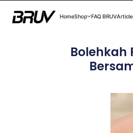
Home
Shop
FAQ BRUV
Articl
Bolehkah 
Bersa