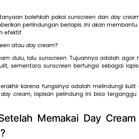
rtanyaan bolehkah pakai
sunscreen
dan
day crea
mberikan perlindungan berlapis. Ini akan membant
 efektif.
reen
atau
day cream
?
ream
dulu, lalu
sunscreen
. Tujuannya adalah agar n
kulit, sementara
sunscreen
berfungsi sebagai lapis
terakhir karena fungsinya adalah melindungi kulit 
m
day cream
, lapisan pelindung ini bisa tergangg
Setelah Memakai Day Cream
?