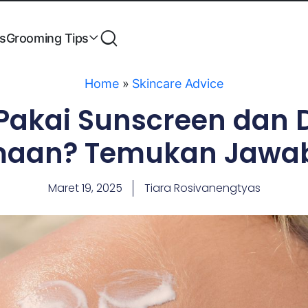
es
Grooming Tips
Home
»
Skincare Advice
Pakai Sunscreen dan
maan? Temukan Jawa
Maret 19, 2025
Tiara Rosivanengtyas