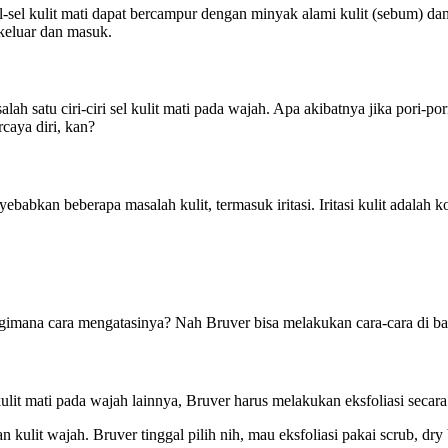
 Sel-sel kulit mati dapat bercampur dengan minyak alami kulit (sebum) d
 keluar dan masuk.
lah satu ciri-ciri sel kulit mati pada wajah. Apa akibatnya jika pori-
caya diri, kan?
ebabkan beberapa masalah kulit, termasuk iritasi. Iritasi kulit adalah 
an, gimana cara mengatasinya? Nah Bruver bisa melakukan cara-cara di b
ulit mati pada wajah lainnya, Bruver harus melakukan eksfoliasi secara 
aan kulit wajah. Bruver tinggal pilih nih, mau eksfoliasi pakai scrub