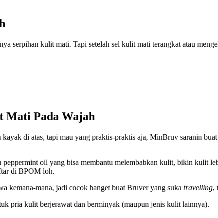
ah
ya serpihan kulit mati. Tapi setelah sel kulit mati terangkat atau menge
t Mati Pada Wajah
 kayak di atas, tapi mau yang praktis-praktis aja, MinBruv saranin bua
eppermint oil yang bisa membantu melembabkan kulit, bikin kulit lebih 
aftar di BPOM loh.
bawa kemana-mana, jadi cocok banget buat Bruver yang suka
travelling
,
k pria kulit berjerawat dan berminyak (maupun jenis kulit lainnya).