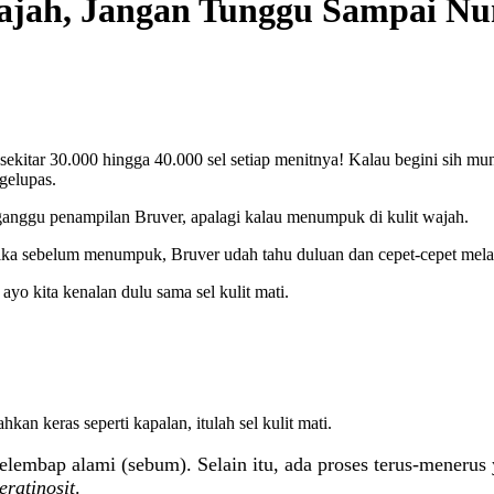
 Wajah, Jangan Tunggu Sampai N
ti sekitar 30.000 hingga 40.000 sel setiap menitnya! Kalau begini sih 
ngelupas.
anggu penampilan Bruver, apalagi kalau menumpuk di kulit wajah.
aya jika sebelum menumpuk, Bruver udah tahu duluan dan cepet-cepet mel
ayo kita kenalan dulu sama sel kulit mati.
 keras seperti kapalan, itulah sel kulit mati.
elembap alami (sebum). Selain itu, ada proses terus-meneru
eratinosit
.