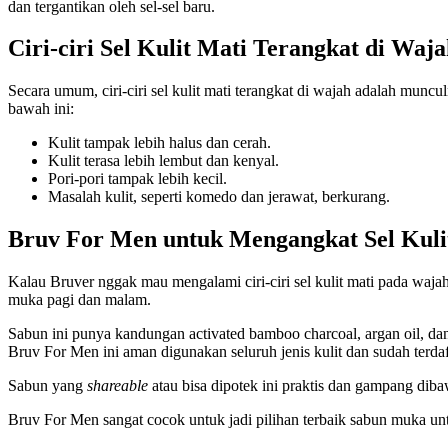
dan tergantikan oleh sel-sel baru.
Ciri-ciri Sel Kulit Mati Terangkat di Waj
Secara umum, ciri-ciri sel kulit mati terangkat di wajah adalah munculn
bawah ini:
Kulit tampak lebih halus dan cerah.
Kulit terasa lebih lembut dan kenyal.
Pori-pori tampak lebih kecil.
Masalah kulit, seperti komedo dan jerawat, berkurang.
Bruv For Men untuk Mengangkat Sel Kuli
Kalau Bruver nggak mau mengalami ciri-ciri sel kulit mati pada wajah
muka pagi dan malam.
Sabun ini punya kandungan activated bamboo charcoal, argan oil, dan p
Bruv For Men ini aman digunakan seluruh jenis kulit dan sudah terd
Sabun yang
shareable
atau bisa dipotek ini praktis dan gampang di
Bruv For Men sangat cocok untuk jadi pilihan terbaik sabun muka untu