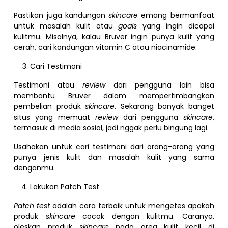
Pastikan juga kandungan
skincare
emang bermanfaat
untuk masalah kulit atau
goals
yang ingin dicapai
kulitmu. Misalnya, kalau Bruver ingin punya kulit yang
cerah, cari kandungan vitamin C atau niacinamide.
Cari Testimoni
Testimoni atau
review
dari pengguna lain bisa
membantu Bruver dalam mempertimbangkan
pembelian produk
skincare
. Sekarang banyak banget
situs yang memuat
review
dari pengguna
skincare
,
termasuk di media sosial, jadi nggak perlu bingung lagi.
Usahakan untuk cari testimoni dari orang-orang yang
punya jenis kulit dan masalah kulit yang sama
denganmu.
Lakukan Patch Test
Patch test
adalah cara terbaik untuk mengetes apakah
produk
skincare
cocok dengan kulitmu. Caranya,
oleskan produk
skincare
pada area kulit kecil di