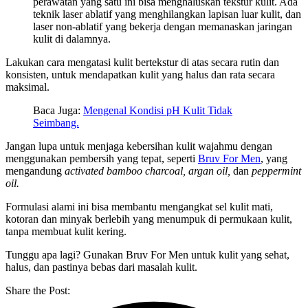
perawatan yang satu ini bisa menghaluskan tekstur kulit. Ada
teknik laser ablatif yang menghilangkan lapisan luar kulit, dan
laser non-ablatif yang bekerja dengan memanaskan jaringan
kulit di dalamnya.
Lakukan cara mengatasi kulit bertekstur di atas secara rutin dan
konsisten, untuk mendapatkan kulit yang halus dan rata secara
maksimal.
Baca Juga:
Mengenal Kondisi pH Kulit Tidak
Seimbang.
Jangan lupa untuk menjaga kebersihan kulit wajahmu dengan
menggunakan pembersih yang tepat, seperti
Bruv For Men
, yang
mengandung
activated bamboo charcoal, argan oil,
dan
peppermint
oil.
Formulasi alami ini bisa membantu mengangkat sel kulit mati,
kotoran dan minyak berlebih yang menumpuk di permukaan kulit,
tanpa membuat kulit kering.
Tunggu apa lagi? Gunakan Bruv For Men untuk kulit yang sehat,
halus, dan pastinya bebas dari masalah kulit.
Share the Post: