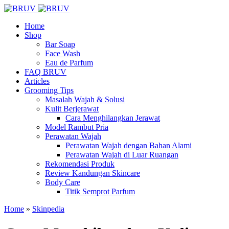
Home
Shop
Bar Soap
Face Wash
Eau de Parfum
FAQ BRUV
Articles
Grooming Tips
Masalah Wajah & Solusi
Kulit Berjerawat
Cara Menghilangkan Jerawat
Model Rambut Pria
Perawatan Wajah
Perawatan Wajah dengan Bahan Alami
Perawatan Wajah di Luar Ruangan
Rekomendasi Produk
Review Kandungan Skincare
Body Care
Titik Semprot Parfum
Home
»
Skinpedia