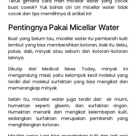
Terus gimana cara milih micellar water yang cocok
buat cowok? Yuk bahas ciri ciri micellar water tidak
cocok dan tips memilihnya di artikel ini!
Pentingnya Pakai Micellar Water
Buat yang belum tau, micellar water itu pembersih kulit
lembut yang bisa membersihkan kotoran, baik itu debu,
polusi, daki, minyak atau sebum dan kotoran-kotoran
lainnya.
Dikutip dari Medical News Today, minyak ini
mengandung misel, yaitu kelompok kecil molekul yang
terdiri dari molekul surfaktan yang bisa mengikat dan
memerangkap minyak.
Selain itu, micellar water juga terdiri dari air murni,
humektan seperti gliserin, dan surfaktan ringan.
Humektan menarik dan mengikat kelembapan kulit,
sedangkan surfaktan merupakan pembersih yang
menghilangkan kotoran.
Micellar water juga bisa menghidrasi kulit dan jadi opsi