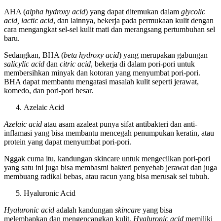
AHA (
alpha hydroxy acid
) yang dapat ditemukan dalam
glycolic
acid, lactic acid
, dan lainnya, bekerja pada permukaan kulit dengan
cara mengangkat sel-sel kulit mati dan merangsang pertumbuhan sel
baru.
Sedangkan, BHA (
beta hydroxy acid
) yang merupakan gabungan
salicylic acid
dan
citric acid
, bekerja di dalam pori-pori untuk
membersihkan minyak dan kotoran yang menyumbat pori-pori.
BHA dapat membantu mengatasi masalah kulit seperti jerawat,
komedo, dan pori-pori besar.
Azelaic Acid
Azelaic acid
atau asam azaleat punya sifat antibakteri dan anti-
inflamasi yang bisa membantu mencegah penumpukan keratin, atau
protein yang dapat menyumbat pori-pori.
Nggak cuma itu, kandungan skincare untuk mengecilkan pori-pori
yang satu ini juga bisa membasmi bakteri penyebab jerawat dan juga
membuang radikal bebas, atau racun yang bisa merusak sel tubuh.
Hyaluronic Acid
Hyaluronic acid
adalah kandungan
skincare
yang bisa
melembapkan dan mengencangkan kulit.
Hyaluronic acid
memiliki