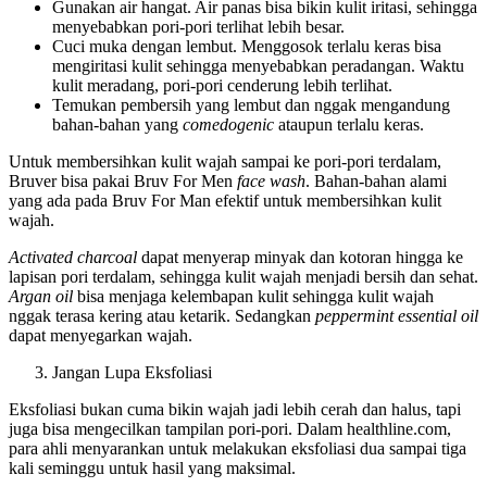
Gunakan air hangat. Air panas bisa bikin kulit iritasi, sehingga
menyebabkan pori-pori terlihat lebih besar.
Cuci muka dengan lembut. Menggosok terlalu keras bisa
mengiritasi kulit sehingga menyebabkan peradangan. Waktu
kulit meradang, pori-pori cenderung lebih terlihat.
Temukan pembersih yang lembut dan nggak mengandung
bahan-bahan yang
comedogenic
ataupun terlalu keras.
Untuk membersihkan kulit wajah sampai ke pori-pori terdalam,
Bruver bisa pakai Bruv For Men
face wash
. Bahan-bahan alami
yang ada pada Bruv For Man efektif untuk membersihkan kulit
wajah.
Activated charcoal
dapat menyerap minyak dan kotoran hingga ke
lapisan pori terdalam, sehingga kulit wajah menjadi bersih dan sehat.
Argan oil
bisa menjaga kelembapan kulit sehingga kulit wajah
nggak terasa kering atau ketarik. Sedangkan
peppermint essential oil
dapat menyegarkan wajah.
Jangan Lupa Eksfoliasi
Eksfoliasi bukan cuma bikin wajah jadi lebih cerah dan halus, tapi
juga bisa mengecilkan tampilan pori-pori. Dalam healthline.com,
para ahli menyarankan untuk melakukan eksfoliasi dua sampai tiga
kali seminggu untuk hasil yang maksimal.