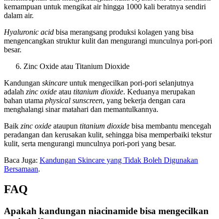
kemampuan untuk mengikat air hingga 1000 kali beratnya sendiri
dalam air.
Hyaluronic acid
bisa merangsang produksi kolagen yang bisa
mengencangkan struktur kulit dan mengurangi munculnya pori-pori
besar.
Zinc Oxide atau Titanium Dioxide
Kandungan
skincare
untuk mengecilkan pori-pori selanjutnya
adalah
zinc oxide
atau
titanium dioxide
. Keduanya merupakan
bahan utama
physical sunscreen
, yang bekerja dengan cara
menghalangi sinar matahari dan memantulkannya.
Baik
zinc oxide
ataupun
titanium dioxide
bisa membantu mencegah
peradangan dan kerusakan kulit, sehingga bisa memperbaiki tekstur
kulit, serta mengurangi munculnya pori-pori yang besar.
Baca Juga:
Kandungan Skincare yang Tidak Boleh Digunakan
Bersamaan
.
FAQ
Apakah kandungan niacinamide bisa mengecilkan