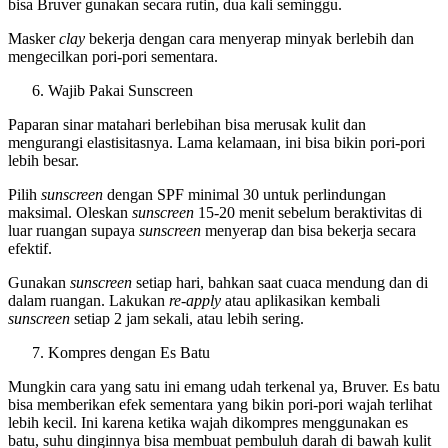
bisa Bruver gunakan secara rutin, dua kali seminggu.
Masker
clay
bekerja dengan cara menyerap minyak berlebih dan
mengecilkan pori-pori sementara.
Wajib Pakai Sunscreen
Paparan sinar matahari berlebihan bisa merusak kulit dan
mengurangi elastisitasnya. Lama kelamaan, ini bisa bikin pori-pori
lebih besar.
Pilih
sunscreen
dengan SPF minimal 30 untuk perlindungan
maksimal. Oleskan
sunscreen
15-20 menit sebelum beraktivitas di
luar ruangan supaya
sunscreen
menyerap dan bisa bekerja secara
efektif.
Gunakan
sunscreen
setiap hari, bahkan saat cuaca mendung dan di
dalam ruangan. Lakukan
re-apply
atau aplikasikan kembali
sunscreen
setiap 2 jam sekali, atau lebih sering.
Kompres dengan Es Batu
Mungkin cara yang satu ini emang udah terkenal ya, Bruver. Es batu
bisa memberikan efek sementara yang bikin pori-pori wajah terlihat
lebih kecil. Ini karena ketika wajah dikompres menggunakan es
batu, suhu dinginnya bisa membuat pembuluh darah di bawah kulit