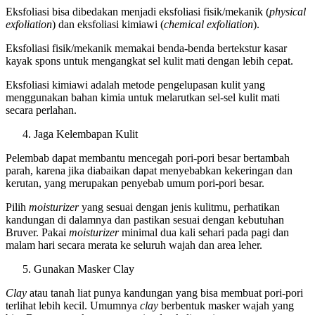
Eksfoliasi bisa dibedakan menjadi eksfoliasi fisik/mekanik (
physical
exfoliation
) dan eksfoliasi kimiawi (
chemical exfoliation
).
Eksfoliasi fisik/mekanik memakai benda-benda bertekstur kasar
kayak spons untuk mengangkat sel kulit mati dengan lebih cepat.
Eksfoliasi kimiawi adalah metode pengelupasan kulit yang
menggunakan bahan kimia untuk melarutkan sel-sel kulit mati
secara perlahan.
Jaga Kelembapan Kulit
Pelembab dapat membantu mencegah pori-pori besar bertambah
parah, karena jika diabaikan dapat menyebabkan kekeringan dan
kerutan, yang merupakan penyebab umum pori-pori besar.
Pilih
moisturizer
yang sesuai dengan jenis kulitmu, perhatikan
kandungan di dalamnya dan pastikan sesuai dengan kebutuhan
Bruver. Pakai
moisturizer
minimal dua kali sehari pada pagi dan
malam hari secara merata ke seluruh wajah dan area leher.
Gunakan Masker Clay
Clay
atau tanah liat punya kandungan yang bisa membuat pori-pori
terlihat lebih kecil. Umumnya
clay
berbentuk masker wajah yang