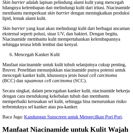
Skin barrier
adalah lapisan pelindung alami kulit yang mencegah
hilangnya kelembapan dan melindungi kulit dari iritasi. Niacinamide
membantu memperkuat
skin barrier
dengan meningkatkan produksi
lipid, lemak alami kulit.
Skin barrier
yang kuat akan melindungi kulit dari berbagai ancaman
eksternal seperti polusi, sinar UV, dan bakteri. Dengan begitu,
Niacinamide membantu kulit mempertahankan kelembapannya
sehingga terasa lebih lembut dan kenyal.
Mencegah Kanker Kulit
Manfaat niacinamide untuk kulit tubuh selanjutnya cukup penting,
Bruver. Penelitian menunjukkan niacinamide punya potensi untuk
mencegah kanker kulit, khususnya jenis
basal cell carcinoma
(BCC) dan
squamous cell carcinoma
(SCC).
Secara singkat, dalam pencegahan kanker kulit, niacinamide bekerja
dengan cara mendukung kekebalan tubuh dan membantu
memperbaiki kerusakan sel kulit, sehingga bisa menurunkan risiko
terbentuknya sel kanker atau pra-kanker.
Baca Juga:
Kandungan Sunscreen untuk Mengecilkan Pori Pori
.
Manfaat Niacinamide untuk Kulit Wajah