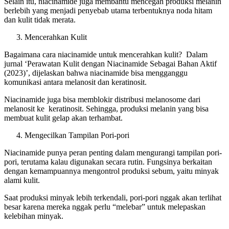
Selain itu, niacinamide juga membantu mencegah produksi melanin
berlebih yang menjadi penyebab utama terbentuknya noda hitam
dan kulit tidak merata.
Mencerahkan Kulit
Bagaimana cara niacinamide untuk mencerahkan kulit? Dalam
jurnal ‘Perawatan Kulit dengan Niacinamide Sebagai Bahan Aktif
(2023)’, dijelaskan bahwa niacinamide bisa mengganggu
komunikasi antara melanosit dan keratinosit.
Niacinamide juga bisa memblokir distribusi melanosome dari
melanosit ke keratinosit. Sehingga, produksi melanin yang bisa
membuat kulit gelap akan terhambat.
Mengecilkan Tampilan Pori-pori
Niacinamide punya peran penting dalam mengurangi tampilan pori-
pori, terutama kalau digunakan secara rutin. Fungsinya berkaitan
dengan kemampuannya mengontrol produksi sebum, yaitu minyak
alami kulit.
Saat produksi minyak lebih terkendali, pori-pori nggak akan terlihat
besar karena mereka nggak perlu “melebar” untuk melepaskan
kelebihan minyak.