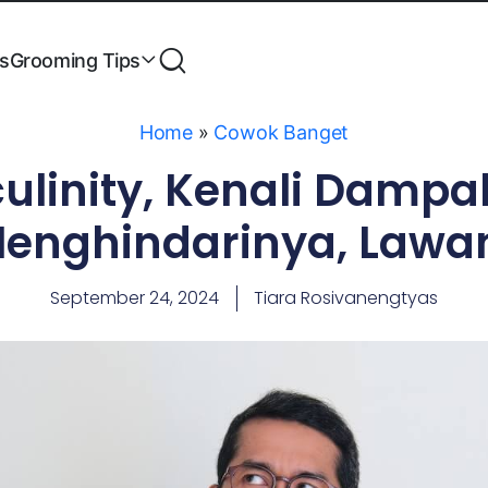
es
Grooming Tips
Home
»
Cowok Banget
ulinity, Kenali Damp
enghindarinya, Lawa
September 24, 2024
Tiara Rosivanengtyas