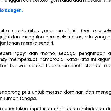
n enggan cari pertolongan kalau ada masalah men
pio Kangen.
tra maskulinitas yang sempit ini,
toxic masculin
ejek dan menghina homoseksualitas, pria yang
antanan mereka sendiri.
eperti “gay” dan “homo” sebagai penghinaan a
nity
memperkuat homofobia. Kata-kata ini digu
kkan bahwa mereka tidak memenuhi standar mas
ndorong pria untuk merasa dominan dan meneg
n rumah tangga.
g menentukan keputusan akhir dalam kehidupan d