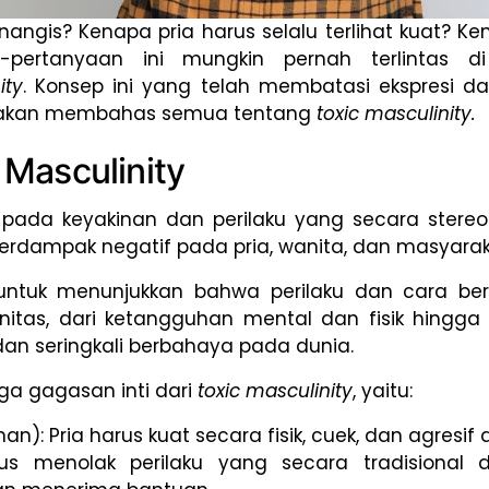
angis? Kenapa pria harus selalu terlihat kuat? Kena
-pertanyaan ini mungkin pernah terlintas 
ity
. Konsep ini yang telah membatasi ekspresi d
kita akan membahas semua tentang
toxic masculinity.
Masculinity
 pada keyakinan dan perilaku yang secara stereot
 berdampak negatif pada pria, wanita, dan masyar
untuk menunjukkan bahwa perilaku dan cara berp
nitas, dari ketangguhan mental dan fisik hingg
dan seringkali berbahaya pada dunia.
ga gagasan inti dari
toxic masculinity
, yaitu:
): Pria harus kuat secara fisik, cuek, dan agresif 
arus menolak perilaku yang secara tradisional d