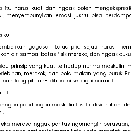
 itu harus kuat dan nggak boleh mengekspresi
l, menyembunyikan emosi justru bisa berdamp
siko
mberikan gagasan kalau pria sejati harus mem
n diri sampai batas fisik mereka, dan nggak cukup
alau prinsip yang kuat terhadap norma maskulin me
erlebihan, merokok, dan pola makan yang buruk. 
ndang pilihan-pilihan ini sebagai normal.
tal
 dengan pandangan maskulinitas tradisional cend
l.
reka merasa nggak pantas ngomongin perasaan, j