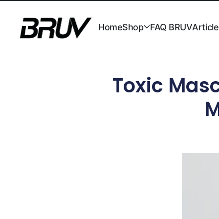
Home
Shop
FAQ BRUV
Articl
Toxic Masc
M