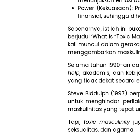
menunjukkan emosi d
Power (Kekuasaan): P
finansial, sehingga dih
Sebenarnya, istilah ini b
berjudul ‘What is “Toxic M
kali muncul dalam geraka
menggambarkan maskulinita
Selama tahun 1990-an da
help
, akademis, dan kebi
yang tidak dekat secara 
Steve Biddulph (1997) be
untuk menghindari perila
maskulinitas yang tepat un
Tapi,
toxic masculinity
jug
seksualitas, dan agama.