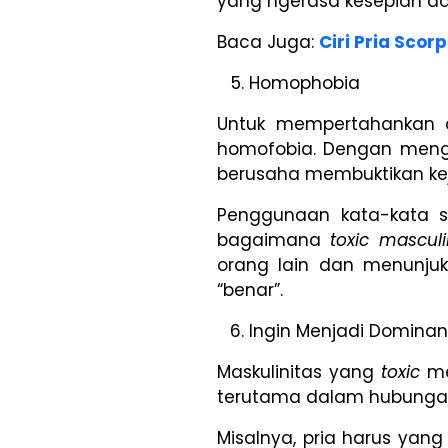
yang ngerasa kesepian da
Baca Juga:
Ciri Pria Scor
Homophobia
Untuk mempertahankan ci
homofobia. Dengan meng
berusaha membuktikan kej
Penggunaan kata-kata s
bagaimana
toxic masculi
orang lain dan menunju
“benar”.
Ingin Menjadi Dominan
Maskulinitas yang
toxic
me
terutama dalam hubunga
Misalnya, pria harus yan