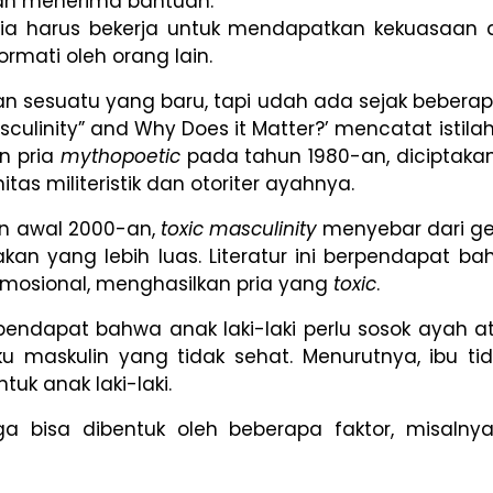
an menerima bantuan.
ria harus bekerja untuk mendapatkan kekuasaan 
ormati oleh orang lain.
ukan sesuatu yang baru, tapi udah ada sejak beberap
asculinity” and Why Does it Matter?’ mencatat istila
n pria
mythopoetic
pada tahun 1980-an, diciptakan
s militeristik dan otoriter ayahnya.
n awal 2000-an,
toxic masculinity
menyebar dari ger
jakan yang lebih luas. Literatur ini berpendapat
emosional, menghasilkan pria yang
toxic
.
rpendapat bahwa anak laki-laki perlu sosok ayah a
ku maskulin yang tidak sehat. Menurutnya, ibu ti
tuk anak laki-laki.
a bisa dibentuk oleh beberapa faktor, misalnya 