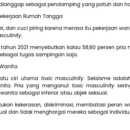
dianggap sebagai pendamping yang patuh dan haru
Pekerjaan Rumah Tangga
l, dan cuci piring karena merasa itu pekerjaan wani
sculinity
.
a tahun 2021 menyebutkan kalau 58,60 persen pr
ebagai tugas sampingan saja.
 Wanita
satu ciri utama
toxic masculinity
. Seksisme adal
wanita. Pria yang menganut
toxic masculinity
serin
nita sebagai inferior atau objek seksual.
kukan kekerasan, diskriminasi, membatasi peran
ual dan tidak menghargai mereka sebagai individu