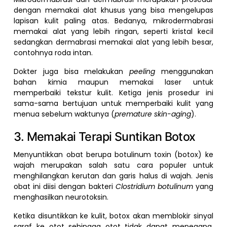
dengan memakai alat khusus yang bisa mengelupas
lapisan kulit paling atas. Bedanya, mikrodermabrasi
memakai alat yang lebih ringan, seperti kristal kecil
sedangkan dermabrasi memakai alat yang lebih besar,
contohnya roda intan.
Dokter juga bisa melakukan
peeling
menggunakan
bahan kimia maupun memakai laser untuk
memperbaiki tekstur kulit. Ketiga jenis prosedur ini
sama-sama bertujuan untuk memperbaiki kulit yang
menua sebelum waktunya (
premature skin-aging
).
3. Memakai Terapi Suntikan Botox
Menyuntikkan obat berupa botulinum toxin (botox) ke
wajah merupakan salah satu cara populer untuk
menghilangkan kerutan dan garis halus di wajah. Jenis
obat ini diisi dengan bakteri
Clostridium botulinum
yang
menghasilkan neurotoksin.
Ketika disuntikkan ke kulit, botox akan memblokir sinyal
saraf ke otot sehingga otot tidak dapat menegang.