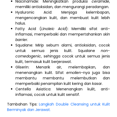
Niacinamide: Meningkatkan produksi
ceramide
,
memiliki antioksidan, dan mengurangi peradangan.
Hyaluronic Acid: Menjaga kelembapan,
mengencangkan kulit, dan membuat kulit lebih
halus.
Fatty Acid (
Linoleic Acid
): Memiliki sifat anti-
inflamasi, memperbaiki dan mempertahankan
skin
barrier
.
Squalane: Mirip sebum alami, antioksidan, cocok
untuk semua jenis kulit. Squalane
non-
comedogenic
, sehingga cocok untuk semua jenis
kulit, termasuk kulit berjerawat.
Gliserin: Menarik air, melembapkan, dan
menenangkan kulit. Sifat
emolien
-nya juga bisa
membantu membantu melembutkan dan
memperbaiki penampilan kulit kering dan kasar.
Centella Asiatica: Menenangkan kulit, anti-
inflamasi, cocok untuk kulit sensitif.
Tambahan Tips:
Langkah Double Cleansing untuk Kulit
Berminyak dan Jerawat.