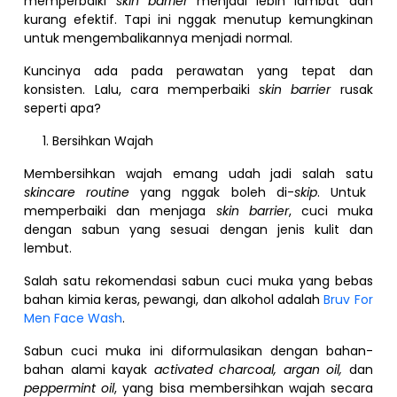
memperbaiki
skin barrier
menjadi lebih lambat dan
kurang efektif. Tapi ini nggak menutup kemungkinan
untuk mengembalikannya menjadi normal.
Kuncinya ada pada perawatan yang tepat dan
konsisten. Lalu, cara memperbaiki
skin barrier
rusak
seperti apa?
Bersihkan Wajah
Membersihkan wajah emang udah jadi salah satu
skincare routine
yang nggak boleh di-
skip
. Untuk
memperbaiki dan menjaga
skin barrier
, cuci muka
dengan sabun yang sesuai dengan jenis kulit dan
lembut.
Salah satu rekomendasi sabun cuci muka yang bebas
bahan kimia keras, pewangi, dan alkohol adalah
Bruv For
Men Face Wash
.
Sabun cuci muka ini diformulasikan dengan bahan-
bahan alami kayak
activated charcoal, argan oil,
dan
peppermint oil
, yang bisa membersihkan wajah secara