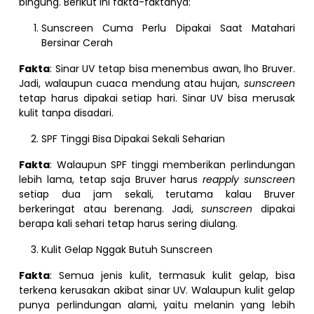
bingung. Berikut ini fakta-faktanya:
Sunscreen Cuma Perlu Dipakai Saat Matahari
Bersinar Cerah
Fakta
: Sinar UV tetap bisa menembus awan, lho Bruver.
Jadi, walaupun cuaca mendung atau hujan,
sunscreen
tetap harus dipakai setiap hari. Sinar UV bisa merusak
kulit tanpa disadari.
SPF Tinggi Bisa Dipakai Sekali Seharian
Fakta
: Walaupun SPF tinggi memberikan perlindungan
lebih lama, tetap saja Bruver harus
reapply sunscreen
setiap dua jam sekali, terutama kalau Bruver
berkeringat atau berenang. Jadi,
sunscreen
dipakai
berapa kali sehari tetap harus sering diulang.
Kulit Gelap Nggak Butuh Sunscreen
Fakta
: Semua jenis kulit, termasuk kulit gelap, bisa
terkena kerusakan akibat sinar UV. Walaupun kulit gelap
punya perlindungan alami, yaitu melanin yang lebih