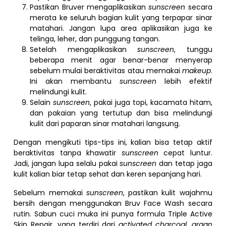
Pastikan Bruver mengaplikasikan
sunscreen
secara
merata ke seluruh bagian kulit yang terpapar sinar
matahari. Jangan lupa area aplikasikan juga ke
telinga, leher, dan punggung tangan.
Setelah mengaplikasikan
sunscreen
, tunggu
beberapa menit agar benar-benar menyerap
sebelum mulai beraktivitas atau memakai
makeup
.
Ini akan membantu
sunscreen
lebih efektif
melindungi kulit.
Selain
sunscreen
, pakai juga topi, kacamata hitam,
dan pakaian yang tertutup dan bisa melindungi
kulit dari paparan sinar matahari langsung.
Dengan mengikuti tips-tips ini, kalian bisa tetap aktif
beraktivitas tanpa khawatir
sunscreen
cepat luntur.
Jadi, jangan lupa selalu pakai
sunscreen
dan tetap jaga
kulit kalian biar tetap sehat dan keren sepanjang hari.
Sebelum memakai
sunscreen
, pastikan kulit wajahmu
bersih dengan menggunakan Bruv Face Wash secara
rutin. Sabun cuci muka ini punya formula Triple Active
Skin Repair, yang terdiri dari
activated charcoal, argan