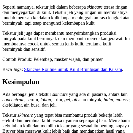
Seperti namanya, tekstur jeli dalam beberapa
skincare
terasa ringan
dan menyegarkan di kulit. Tekstur jeli yang ringan ini membuatnya
mudah meresap ke dalam kulit tanpa meninggalkan rasa lengket atau
berminyak, tapi tetap mengunci kelembapan kulit.
Tekstur jeli juga dapat membantu menyeimbangkan produksi
minyak pada kulit berminyak dan membantu meredakan jerawat. Ini
membuatnya cocok untuk semua jenis kulit, terutama kulit
berminyak dan sensitif.
Contoh Produk: Pelembap, masker wajah, dan primer.
Baca Juga:
Skincare Routine untuk Kulit Bruntusan dan Kusam
.
Kesimpulan
Ada berbagai jenis tekstur
skincare
yang ada di pasaran, antara lain
concentrate
, serum,
lotion
, krim,
gel
,
oil
atau minyak,
balm
,
mousse
,
eksfoliator, air, busa, dan jeli.
Tekstur
skincare
yang tepat bisa membantu produk bekerja lebih
efektif dan membuat kulit terasa nyaman sepanjang hari. Memahami
kebutuhan kulit dan memilih tekstur yang sesuai itu penting, supaya
Bruver bisa merawat kulit lebih baik dan mendapatkan hasil yang