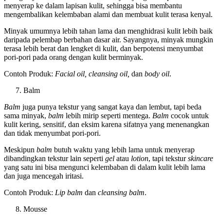
menyerap ke dalam lapisan kulit, sehingga bisa membantu
mengembalikan kelembaban alami dan membuat kulit terasa kenyal.
Minyak umumnya lebih tahan lama dan menghidrasi kulit lebih baik
daripada pelembap berbahan dasar air. Sayangnya, minyak mungkin
terasa lebih berat dan lengket di kulit, dan berpotensi menyumbat
pori-pori pada orang dengan kulit berminyak.
Contoh Produk:
Facial oil, cleansing oil,
dan
body oil
.
Balm
Balm
juga punya tekstur yang sangat kaya dan lembut, tapi beda
sama minyak,
balm
lebih mirip seperti mentega.
Balm
cocok untuk
kulit kering, sensitif, dan eksim karena sifatnya yang menenangkan
dan tidak menyumbat pori-pori.
Meskipun
balm
butuh waktu yang lebih lama untuk menyerap
dibandingkan tekstur lain seperti
gel
atau
lotion
, tapi tekstur
skincare
yang satu ini bisa mengunci kelembaban di dalam kulit lebih lama
dan juga mencegah iritasi.
Contoh Produk:
Lip balm
dan
cleansing balm
.
Mousse