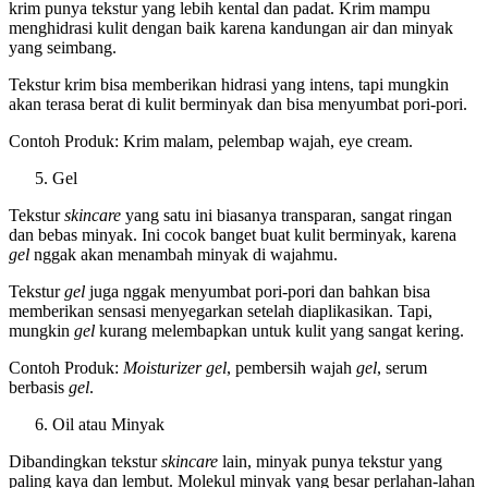
krim punya tekstur yang lebih kental dan padat. Krim mampu
menghidrasi kulit dengan baik karena kandungan air dan minyak
yang seimbang.
Tekstur krim bisa memberikan hidrasi yang intens, tapi mungkin
akan terasa berat di kulit berminyak dan bisa menyumbat pori-pori.
Contoh Produk: Krim malam, pelembap wajah, eye cream.
Gel
Tekstur
skincare
yang satu ini biasanya transparan, sangat ringan
dan bebas minyak. Ini cocok banget buat kulit berminyak, karena
gel
nggak akan menambah minyak di wajahmu.
Tekstur
gel
juga nggak menyumbat pori-pori dan bahkan bisa
memberikan sensasi menyegarkan setelah diaplikasikan. Tapi,
mungkin
gel
kurang melembapkan untuk kulit yang sangat kering.
Contoh Produk:
Moisturizer gel
, pembersih wajah
gel
, serum
berbasis
gel
.
Oil atau Minyak
Dibandingkan tekstur
skincare
lain, minyak punya tekstur yang
paling kaya dan lembut. Molekul minyak yang besar perlahan-lahan