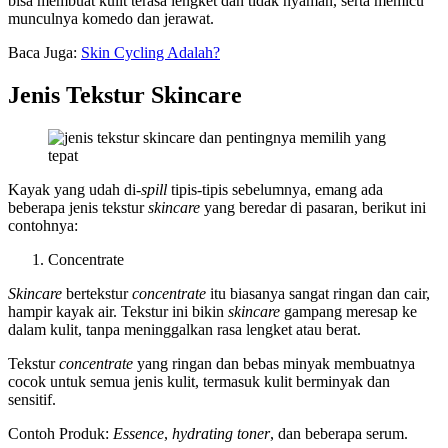
bisa membuat kulit terasa lengket dan tidak nyaman, serta memicu
munculnya komedo dan jerawat.
Baca Juga:
Skin Cycling Adalah?
Jenis Tekstur Skincare
Kayak yang udah di-
spill
tipis-tipis sebelumnya, emang ada
beberapa jenis tekstur
skincare
yang beredar di pasaran, berikut ini
contohnya:
Concentrate
Skincare
bertekstur
concentrate
itu biasanya sangat ringan dan cair,
hampir kayak air. Tekstur ini bikin
skincare
gampang meresap ke
dalam kulit, tanpa meninggalkan rasa lengket atau berat.
Tekstur
concentrate
yang ringan dan bebas minyak membuatnya
cocok untuk semua jenis kulit, termasuk kulit berminyak dan
sensitif.
Contoh Produk:
Essence
,
hydrating toner
, dan beberapa serum.