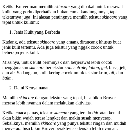
Ketika Bruver mau memilih
skincare
yang dipakai untuk merawat
kulit, yang perlu diperhatikan bukan cuma kandungannya, tapi
teksturnya juga! Ini alasan pentingnya memilih tekstur
skincare
yang
tepat untuk kulitmu:
Jenis Kulit yang Berbeda
Kadang, ada tekstur
skincare
yang emang dirancang khusus buat
jenis kulit tertentu. Ada juga tekstur yang nggak cocok untuk
beberapa jenis kulit.
Misalnya, untuk kulit berminyak dan berjerawat lebih cocok
menggunakan
skincare
bertekstur
concentrate
,
lotion
,
gel
, busa, jeli,
dan air. Sedangkan, kulit kering cocok untuk tekstur krim,
oil
, dan
balm
.
Demi Kenyamanan
Memilih
skincare
dengan tekstur yang tepat, bisa bikin Bruver
merasa lebih nyaman dalam melakukan aktivitas.
Ketika cuaca panas, tekstur
skincare
yang terlalu
thic
atau kental
akan bikin wajah terasa lengket dan makin susah menyerap.
Sebaliknya, memilih
skincare
yang punya tekstur ringan dan mudah
menyerap, bisa bikin Bruver beraktivitas dengan lebih nyaman,